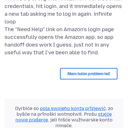
credentials, hit login, and it immediately opens
a new tab asking me to log in again. infinite
loop
The "Need Help" link on Amazon's login page
successfully opens the Amazon app, so app
handoff does work I guess, just not in any
Mam tutón problem tež
Dyrbiće so
pola swojeho konta přizjewić
, zo
byšće na přinoški wotmołwił. Prošu
stajće
nowe prašenje
, jeli hišće wužiwarske konto
nimaće.