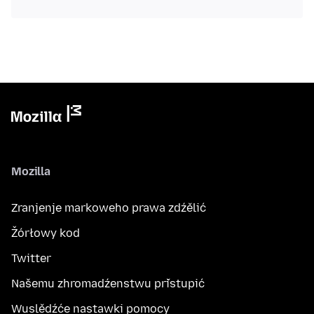
Mozilla
Zranjenje markoweho prawa zdźělić
Žórłowy kod
Twitter
Našemu zhromadźenstwu přistupić
Wuslědźće nastawki pomocy