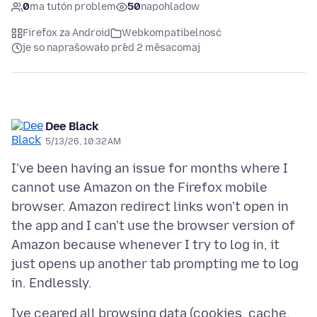
0
ma tutón problem
50
napohladow
Firefox za Android
Webkompatibelnosć
je so naprašowało před 2 měsacomaj
Dee Black
5/13/26, 10:32 AM
I've been having an issue for months where I
cannot use Amazon on the Firefox mobile
browser. Amazon redirect links won't open in
the app and I can't use the browser version of
Amazon because whenever I try to log in, it
just opens up another tab prompting me to log
Ive ceared all browsing data (cookies, cache,