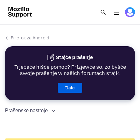
Firefox za Android
Stajće prašenje
Trjebaće hišće pomoc? Přizjewće so, zo byšće
swoje prašenje w našich forumach stajił.
Dale
Prašenske nastroje