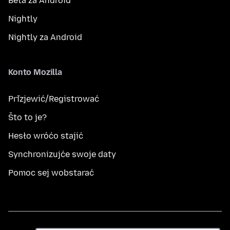
Beta za Android
Nightly
Nightly za Android
Konto Mozilla
Přizjewić/Registrować
Što to je?
Hesło wróćo stajić
Synchronizujće swoje daty
Pomoc sej wobstarać