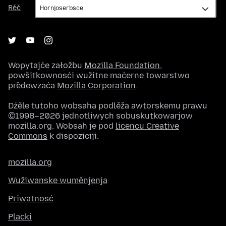
Rěč
Rěč
Wopytajće załožbu
Mozilla Foundation
,
powšitkownosći wužitne maćerne towarstwo
předewzaća
Mozilla Corporation
.
Dźěle tutoho wobsaha podlěža awtorskemu prawu
©1998–2026 jednotliwych sobuskutkowarjow
mozilla.org. Wobsah je pod
licencu Creative
Commons
k dispoziciji.
mozilla.org
Wužiwanske wuměnjenja
Priwatnosć
Placki