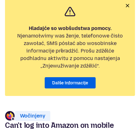
Hladajće so wobšudstwa pomocy.
Njenamołwimy was ženje, telefonowe čisło
zawołać, SMS pósłać abo wosobinske
informacije přeradźić. Prošu zdźělće
podhladnu aktiwitu z pomocu nastajenja
„Znjewužiwanje zdźělić“.
Dalše informacije
Wočinjeny
Can't log into Amazon on mobile