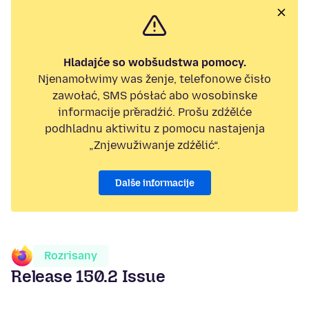
Hladajće so wobšudstwa pomocy.
Njenamołwimy was ženje, telefonowe čisło
zawołać, SMS pósłać abo wosobinske
informacije přeradźić. Prošu zdźělće
podhladnu aktiwitu z pomocu nastajenja
„Znjewužiwanje zdźělić“.
Dalše informacije
Rozrisany
Release 150.2 Issue