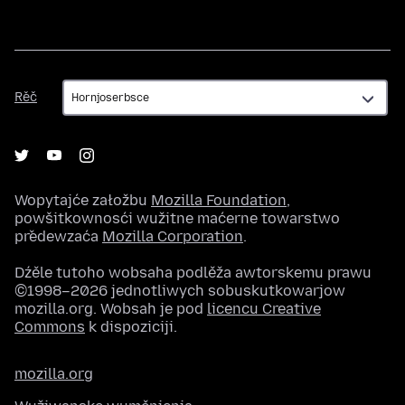
Rěč
Rěč
Wopytajće załožbu
Mozilla Foundation
,
powšitkownosći wužitne maćerne towarstwo
předewzaća
Mozilla Corporation
.
Dźěle tutoho wobsaha podlěža awtorskemu prawu
©1998–2026 jednotliwych sobuskutkowarjow
mozilla.org. Wobsah je pod
licencu Creative
Commons
k dispoziciji.
mozilla.org