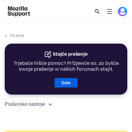
Firefox
Stajće prašenje
Trjebaće hišće pomoc? Přizjewće so, zo byšće
swoje prašenje w našich forumach stajił.
Dale
Prašenske nastroje