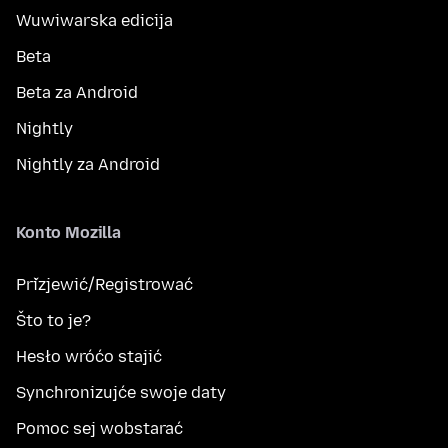
Wuwiwarska edicija
Beta
Beta za Android
Nightly
Nightly za Android
Konto Mozilla
Přizjewić/Registrować
Što to je?
Hesło wróćo stajić
Synchronizujće swoje daty
Pomoc sej wobstarać