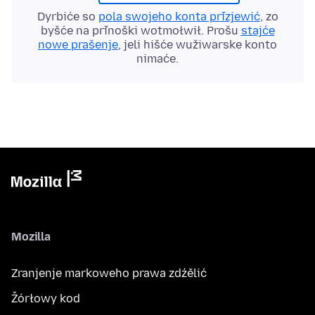
Dyrbiće so
pola swojeho konta přizjewić
, zo
byšće na přinoški wotmołwił. Prošu
stajće
nowe prašenje
, jeli hišće wužiwarske konto
nimaće.
Mozilla
Zranjenje markoweho prawa zdźělić
Žórłowy kod