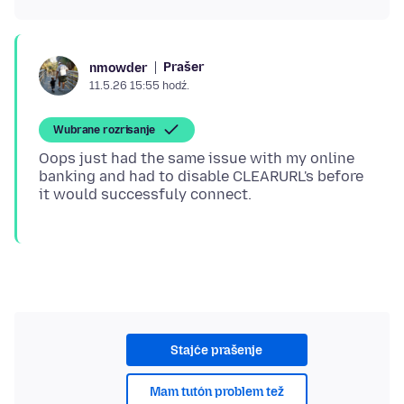
Prašer
nmowder
11.5.26 15:55 hodź.
Wubrane rozrisanje
Oops just had the same issue with my online
banking and had to disable CLEARURL's before
Stajće prašenje
Mam tutón problem tež