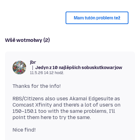
Mam tutón problem tež
Wšě wotmołwy (2)
jbr
Jedyn z 10 najlěpšich sobuskutkowarjow
11.5.26 14:12 hodź.
RBS/Citizens also uses Akamai Edgesuite as
Comcast Xfinity and there's a lot of users on
150–150.1 too with the same problems, I'll