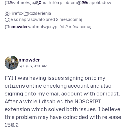
2
wotmołwje
0
ma tutón problem
20
napohladow
Firefox
Rozšěrjenja
je so naprašowało před 2 měsacomaj
nmowder
wotmołwjeny
před 2 měsacomaj
nmowder
5/11/26, 9:58 AM
FYI I was having issues signing onto my
citizens online checking account and also
signing onto my email account with comcast.
After a while I disabled the NOSCRIPT
extension which solved both issues. I believe
this problem may have coincided with release