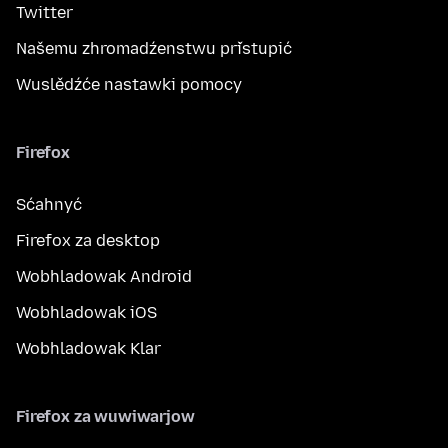
Twitter
Našemu zhromadźenstwu přistupić
Wuslědźće nastawki pomocy
Firefox
Sćahnyć
Firefox za desktop
Wobhladowak Android
Wobhladowak iOS
Wobhladowak Klar
Firefox za wuwiwarjow