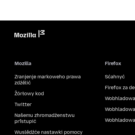
Mozilla
Firefox
Zranjenje markoweho prawa
Sćahnyć
zdźělić
Firefox za d
Žórłowy kod
Wobhladowa
Twitter
Wobhladowa
Našemu zhromadźenstwu
Wobhladowak
přistupić
Wuslědźće nastawki pomocy