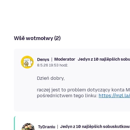
Wšě wotmołwy (2)
Moderator
Jedyn z 10 najlěpšich so
Denys
8.5.26 19:53 hodź.
raczej jest to problem dotyczący konta Mo
pośrednictwem tego linku:
https://mzl.l
Jedyn z 10 najlěpšich sobuskutko
TyDraniu