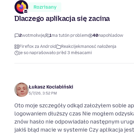
Rozrisany
Dlaczego aplikacja się zacina
2
wotmołwje
1
ma tutón problem
40
napohladow
Firefox za Android
Reakcijekmanosć nałoženja
je so naprašowało před 3 měsacami
Łukasz Kociabiński
5/7/26, 3:52 PM
Oto moje szczegóły odkąd założyłem sobie ap
logowaniem dłuższy czas Nie mogłem odzyskać 
znów hasło nie odpowiadało następnym urugow