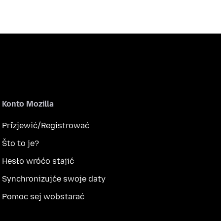
Konto Mozilla
Přizjewić/Registrować
Što to je?
Hesło wróćo stajić
Synchronizujće swoje daty
Pomoc sej wobstarać