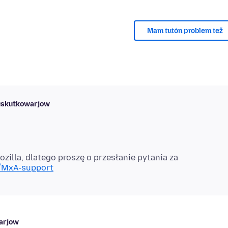
Mam tutón problem tež
buskutkowarjow
zilla, dlatego proszę o przesłanie pytania za
a/MxA-support
warjow