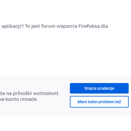
j aplikacji? To jest forum wsparcia Firefoksa dla
Stajće prašenje
šće na přinoški wotmołwił.
ske konto nimaće.
Mam tutón problem tež