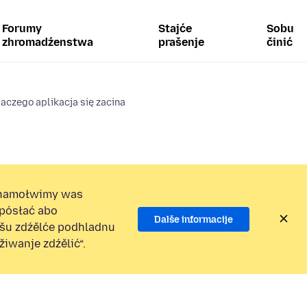
Forumy
Stajće
Sobu
zhromadźenstwa
prašenje
činić
aczego aplikacja się zacina
namołwimy was
 pósłać abo
Dalše informacije
ošu zdźělće podhladnu
iwanje zdźělić“.