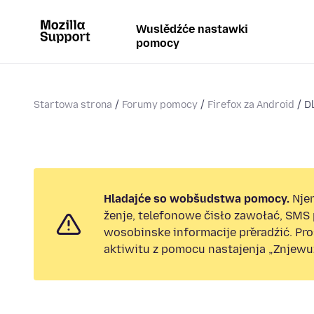
Wuslědźće nastawki
pomocy
Startowa strona
Forumy pomocy
Firefox za Android
Dl
Hladajće so wobšudstwa pomocy.
Nje
ženje, telefonowe čisło zawołać, SMS
wosobinske informacije přeradźić. Pr
aktiwitu z pomocu nastajenja „Znjewuž