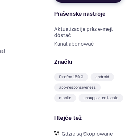
Prašenske nastroje
Aktualizacije přez e-mejl
dóstać
Kanal abonować
maj
Znački
Firefox 150.0
android
app-responsiveness
mobile
unsupported locale
Hlejće tež
Gdzie są Skopiowane