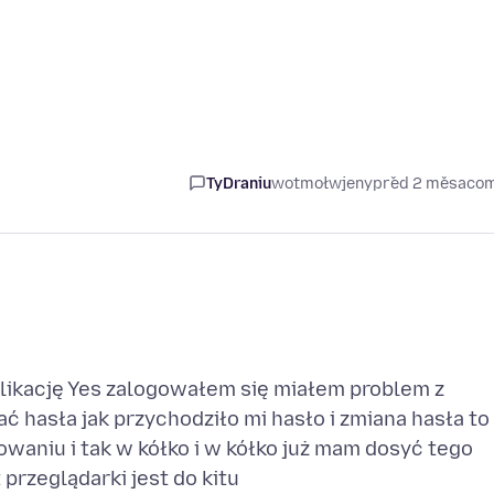
TyDraniu
wotmołwjeny
před 2 měsaco
likację Yes zalogowałem się miałem problem z
hasła jak przychodziło mi hasło i zmiana hasła to
aniu i tak w kółko i w kółko już mam dosyć tego