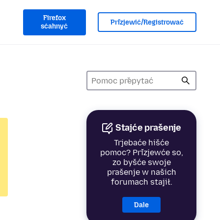
Firefox
Přizjewić/Registrować
sćahnyć
Stajće prašenje
Trjebaće hišće
pomoc? Přizjewće so,
zo byšće swoje
prašenje w našich
forumach stajił.
Dale