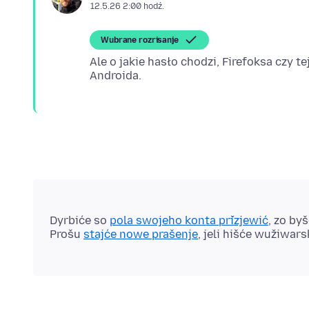
12.5.26 2:00 hodź.
Wubrane rozrisanje
Ale o jakie hasło chodzi, Firefoksa czy te
Dyrbiće so
pola swojeho konta přizjewić
, zo by
Prošu
stajće nowe prašenje
, jeli hišće wužiwar