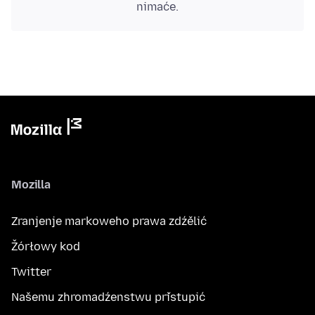
nimaće.
Mozilla
Zranjenje markoweho prawa zdźělić
Žórłowy kod
Twitter
Našemu zhromadźenstwu přistupić