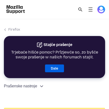
Firefox
Stajće prašenje
Trjebaće hišće pomoc? Přizjewće so, zo byšće
swoje prašenje w našich forumach stajił.
Dale
Prašenske nastroje