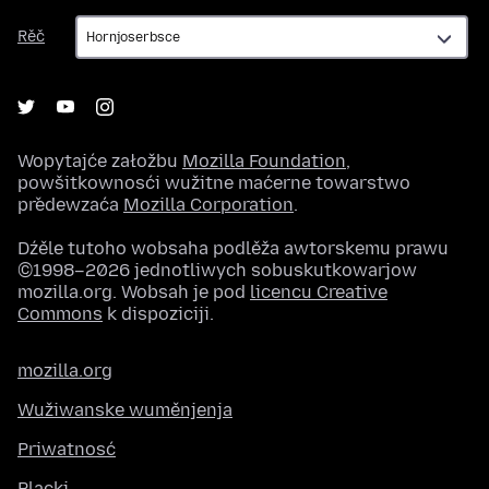
Rěč
Rěč
Wopytajće załožbu
Mozilla Foundation
,
powšitkownosći wužitne maćerne towarstwo
předewzaća
Mozilla Corporation
.
Dźěle tutoho wobsaha podlěža awtorskemu prawu
©1998–2026 jednotliwych sobuskutkowarjow
mozilla.org. Wobsah je pod
licencu Creative
Commons
k dispoziciji.
mozilla.org
Wužiwanske wuměnjenja
Priwatnosć
Placki