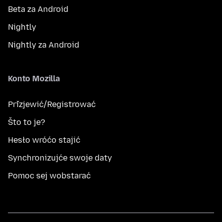
Beta za Android
Nightly
Nightly za Android
Konto Mozilla
Přizjewić/Registrować
Što to je?
Hesło wróćo stajić
Synchronizujće swoje daty
Pomoc sej wobstarać