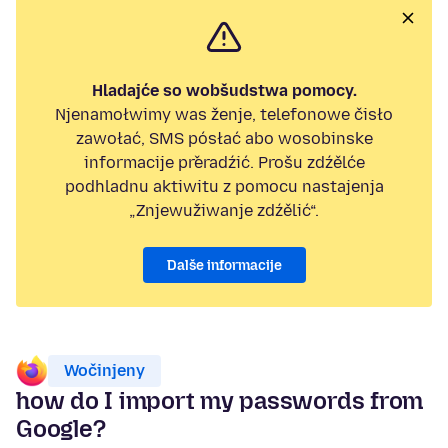
Hladajće so wobšudstwa pomocy.
Njenamołwimy was ženje, telefonowe čisło
zawołać, SMS pósłać abo wosobinske
informacije přeradźić. Prošu zdźělće
podhladnu aktiwitu z pomocu nastajenja
„Znjewužiwanje zdźělić“.
Dalše informacije
Wočinjeny
how do I import my passwords from
Google?