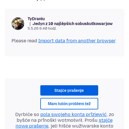
TyDraniu
Jedyn z 10 najlěpšich sobuskutkowarjow
5.5.26 6:40 hodź.
Please read
Import data from another browser
Stajće prašenje
Mam tutón problem tež
Dyrbiće so
pola swojeho konta přizjewić
, zo
byšće na přinoški wotmołwił. Prošu
stajće
nowe prašenje
, jeli hišće wužiwarske konto