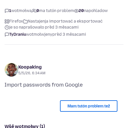
1
wotmołwa
0
ma tutón problem
20
napohladow
Firefox
Nastajenja importować a eksportować
je so naprašowało před 3 měsacami
TyDraniu
wotmołwjeny
před 3 měsacami
Koopaking
5/5/26, 6:34 AM
Mam tutón problem tež
Wšě wotmołwy (1)