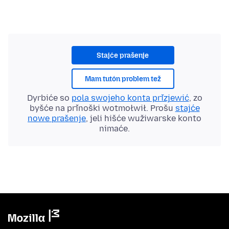
Stajće prašenje
Mam tutón problem tež
Dyrbiće so
pola swojeho konta přizjewić
, zo
byšće na přinoški wotmołwił. Prošu
stajće
nowe prašenje
, jeli hišće wužiwarske konto
nimaće.