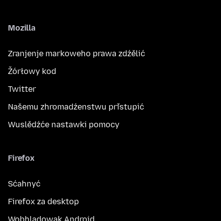
Mozilla
Zranjenje markoweho prawa zdźělić
Žórłowy kod
Twitter
Našemu zhromadźenstwu přistupić
Wuslědźće nastawki pomocy
Firefox
Sćahnyć
Firefox za desktop
Wobhladowak Android