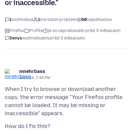
or inaccessible."
1
wotmołwa
1
ma tutón problem
60
napohladow
Firefox
Profile
je so naprašowało před 3 měsacami
Denys
wotmołwjeny
před 3 měsacami
mnehrbass
4/29/26, 2:46 PM
When I try to browse or download another
copy, the error message "Your Firefox profile
cannot be loaded. It may be missing or