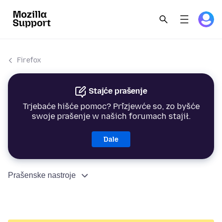
Firefox
Stajće prašenje
Trjebaće hišće pomoc? Přizjewće so, zo byšće
swoje prašenje w našich forumach stajił.
Dale
Prašenske nastroje