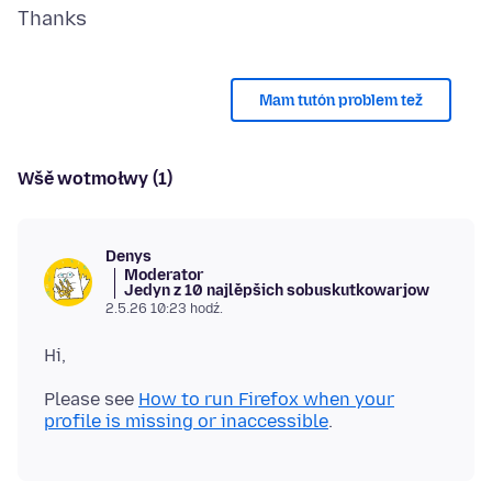
Mam tutón problem tež
Wšě wotmołwy (1)
Denys
Moderator
Jedyn z 10 najlěpšich sobuskutkowarjow
2.5.26 10:23 hodź.
Please see
How to run Firefox when your
profile is missing or inaccessible