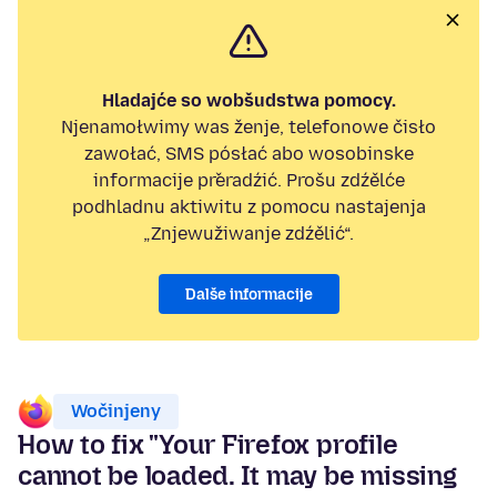
Hladajće so wobšudstwa pomocy.
Njenamołwimy was ženje, telefonowe čisło
zawołać, SMS pósłać abo wosobinske
informacije přeradźić. Prošu zdźělće
podhladnu aktiwitu z pomocu nastajenja
„Znjewužiwanje zdźělić“.
Dalše informacije
Wočinjeny
How to fix "Your Firefox profile
cannot be loaded. It may be missing