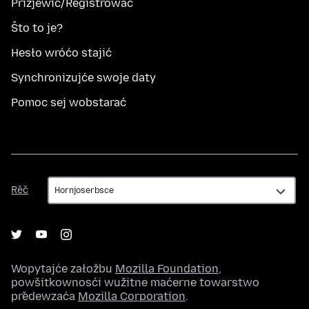
Přizjewić/Registrować
Što to je?
Hesło wróćo stajić
Synchronizujće swoje daty
Pomoc sej wobstarać
Rěč
Rěč
Wopytajće załožbu
Mozilla Foundation
,
powšitkownosći wužitne maćerne towarstwo
předewzaća
Mozilla Corporation
.