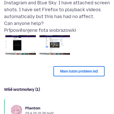
Instagram and Blue Sky. I have attached screen
shots. I have set Firefox to playback videos
automatically but this has had no affect.
Připowěsnjene fota wobrazowki
Mam tutón problem tež
Wšě wotmołwy (1)
Phantom
29.4.26 16:36 hodź.