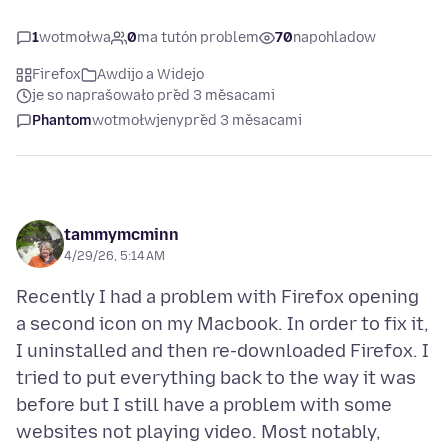
1
wotmołwa
0
ma tutón problem
70
napohladow
Firefox
Awdijo a Widejo
je so naprašowało před 3 měsacami
Phantom
wotmołwjeny
před 3 měsacami
tammymcminn
4/29/26, 5:14 AM
Recently I had a problem with Firefox opening
a second icon on my Macbook. In order to fix it,
I uninstalled and then re-downloaded Firefox. I
tried to put everything back to the way it was
before but I still have a problem with some
websites not playing video. Most notably,