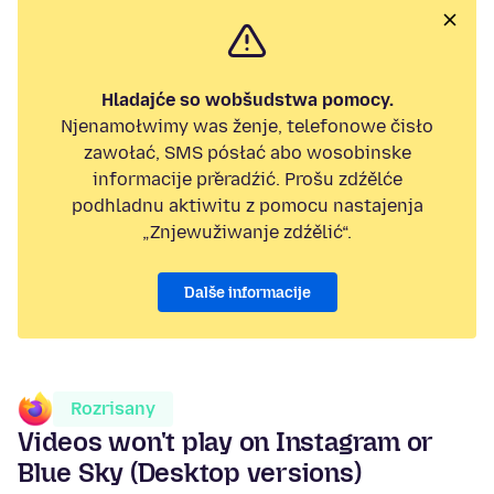
Hladajće so wobšudstwa pomocy.
Njenamołwimy was ženje, telefonowe čisło
zawołać, SMS pósłać abo wosobinske
informacije přeradźić. Prošu zdźělće
podhladnu aktiwitu z pomocu nastajenja
„Znjewužiwanje zdźělić“.
Dalše informacije
Rozrisany
Videos won't play on Instagram or
Blue Sky (Desktop versions)