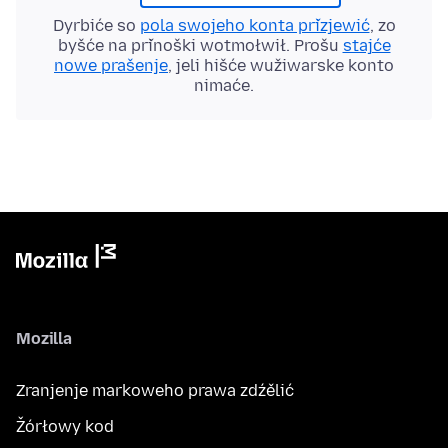
Dyrbiće so
pola swojeho konta přizjewić
, zo
byšće na přinoški wotmołwił. Prošu
stajće
nowe prašenje
, jeli hišće wužiwarske konto
nimaće.
Mozilla
Zranjenje markoweho prawa zdźělić
Žórłowy kod