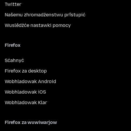
Twitter
Našemu zhromadźenstwu přistupić
Wuslědźće nastawki pomocy
Firefox
Sćahnyć
Firefox za desktop
Wobhladowak Android
Wobhladowak iOS
Wobhladowak Klar
Firefox za wuwiwarjow