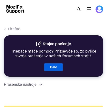
Firefox
Stajće prašenje
Trjebaće hišće pomoc? Přizjewće so, zo byšće
swoje prašenje w našich forumach stajił.
Dale
Prašenske nastroje