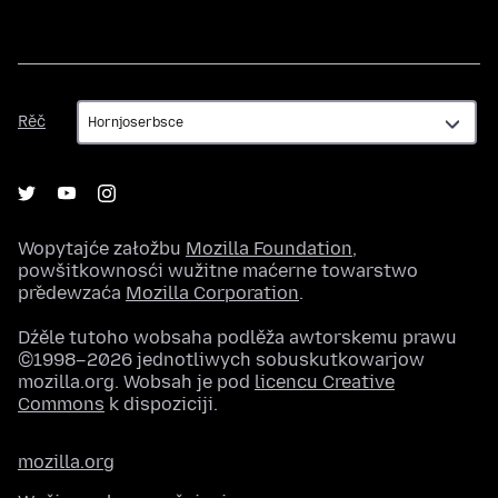
Rěč
Rěč
Wopytajće załožbu
Mozilla Foundation
,
powšitkownosći wužitne maćerne towarstwo
předewzaća
Mozilla Corporation
.
Dźěle tutoho wobsaha podlěža awtorskemu prawu
©1998–2026 jednotliwych sobuskutkowarjow
mozilla.org. Wobsah je pod
licencu Creative
Commons
k dispoziciji.
mozilla.org