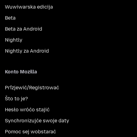
Wuwiwarska edicija
Beta
Beta za Android
Nightly
Nightly za Android
Konto Mozilla
Přizjewić/Registrować
Što to je?
Hesło wróćo stajić
Synchronizujće swoje daty
Pomoc sej wobstarać