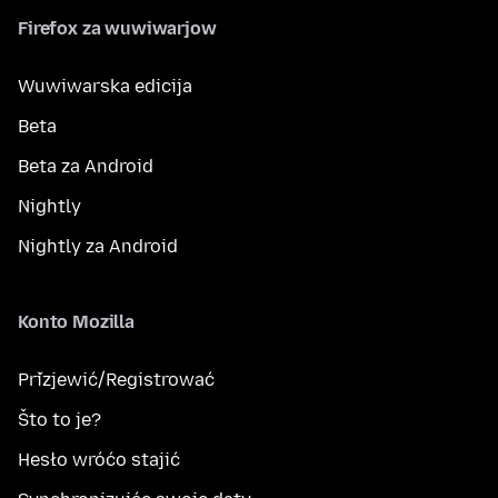
Firefox za wuwiwarjow
Wuwiwarska edicija
Beta
Beta za Android
Nightly
Nightly za Android
Konto Mozilla
Přizjewić/Registrować
Što to je?
Hesło wróćo stajić