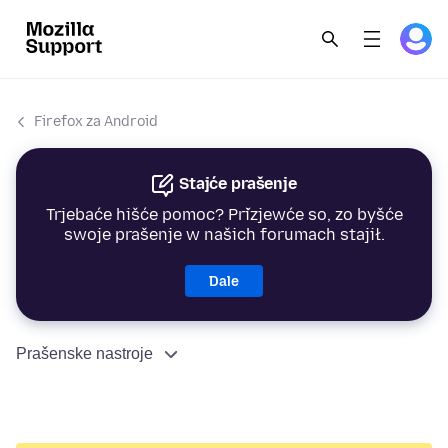
Firefox za Android
Stajće prašenje
Trjebaće hišće pomoc? Přizjewće so, zo byšće
swoje prašenje w našich forumach stajił.
Dale
Prašenske nastroje