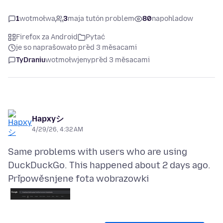
1
wotmołwa
3
maja tutón problem
80
napohladow
Firefox za Android
Pytać
je so naprašowało před 3 měsacami
TyDraniu
wotmołwjeny
před 3 měsacami
Hapxyシ
4/29/26, 4:32 AM
Same problems with users who are using
Připowěsnjene fota wobrazowki