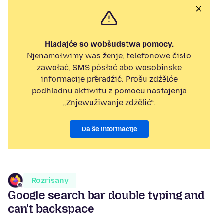
Hladajće so wobšudstwa pomocy.
Njenamołwimy was ženje, telefonowe čisło
zawołać, SMS pósłać abo wosobinske
informacije přeradźić. Prošu zdźělće
podhladnu aktiwitu z pomocu nastajenja
„Znjewužiwanje zdźělić“.
Dalše informacije
Rozrisany
Google search bar double typing and
can't backspace