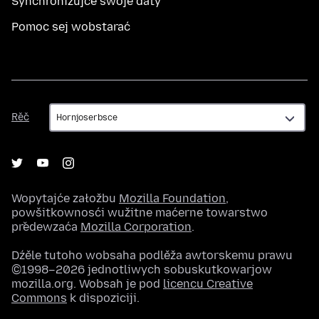
Synchronizujće swoje daty
Pomoc sej wobstarać
Rěč
Rěč
Wopytajće załožbu
Mozilla Foundation
,
powšitkownosći wužitne maćerne towarstwo
předewzaća
Mozilla Corporation
.
Dźěle tutoho wobsaha podlěža awtorskemu prawu
©1998–2026 jednotliwych sobuskutkowarjow
mozilla.org. Wobsah je pod
licencu Creative
Commons
k dispoziciji.