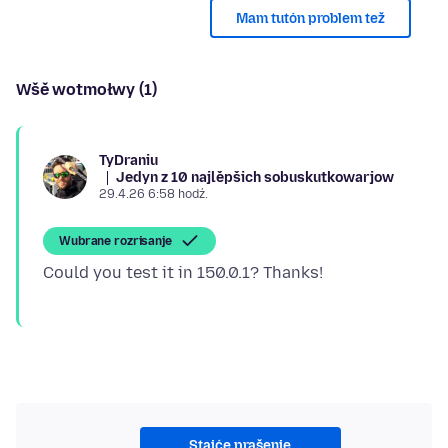
Mam tutón problem tež
Wšě wotmołwy (1)
TyDraniu
Jedyn z 10 najlěpšich sobuskutkowarjow
29.4.26 6:58 hodź.
Wubrane rozrisanje
Stajće prašenje