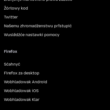
Žórłowy kod
Twitter
Našemu zhromadźenstwu přistupić
Wuslědźće nastawki pomocy
Firefox
Sćahnyć
Firefox za desktop
Wobhladowak Android
Wobhladowak iOS
Wobhladowak Klar