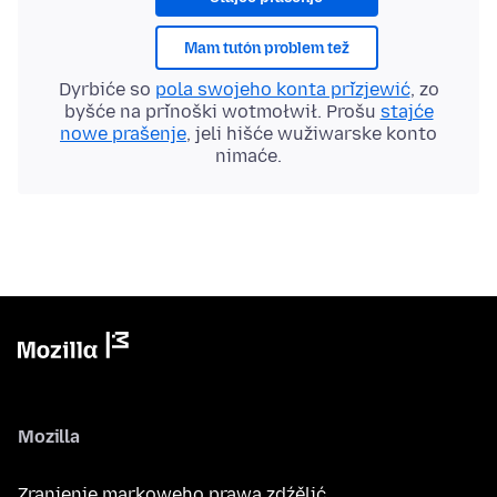
Mam tutón problem tež
Dyrbiće so
pola swojeho konta přizjewić
, zo
byšće na přinoški wotmołwił. Prošu
stajće
nowe prašenje
, jeli hišće wužiwarske konto
nimaće.
Mozilla
Zranjenje markoweho prawa zdźělić