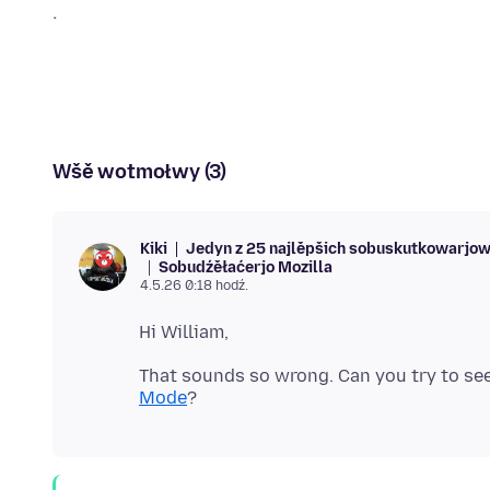
Wšě wotmołwy (3)
Jedyn z 25 najlěpšich sobuskutkowarjo
Kiki
Sobudźěłaćerjo Mozilla
4.5.26 0:18 hodź.
That sounds so wrong. Can you try to see
Mode