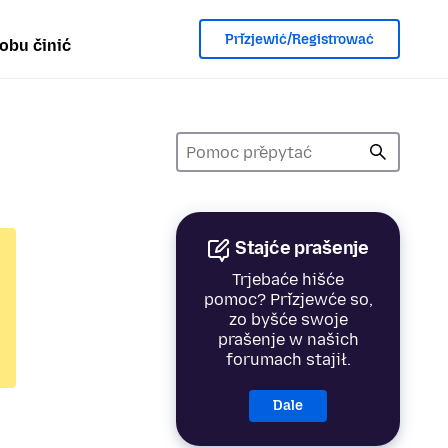
Přizjewić/Registrować
obu činić
Stajće prašenje
Trjebaće hišće
pomoc? Přizjewće so,
zo byšće swoje
prašenje w našich
forumach stajił.
Dale