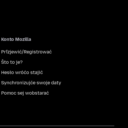
Konto Mozilla
Přizjewić/Registrować
Što to je?
Hesło wróćo stajić
Synchronizujće swoje daty
Pomoc sej wobstarać