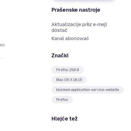
Prašenske nastroje
Aktualizacije přez e-mejl
dóstać
Kanal abonować
ami
Znački
Firefox 150.0
Mac OS X 10.15
blocked-application-service-website
firefox
Hlejće tež