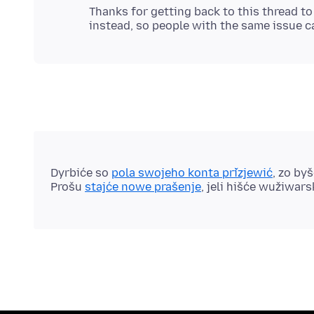
Thanks for getting back to this thread to 
Dyrbiće so
pola swojeho konta přizjewić
, zo by
Prošu
stajće nowe prašenje
, jeli hišće wužiwar