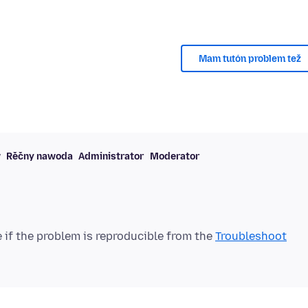
Mam tutón problem tež
w
Rěčny nawoda
Administrator
Moderator
 if the problem is reproducible from the
Troubleshoot