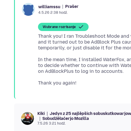
Prašer
williamssu
4.5.26 2:38 hodź.
Wubrane rozrisanje
Thank you! I ran Troubleshoot Mode and w
and it turned out to be AdBlock Plus caus
In the mean time, I installed WaterFox, a
to decide whether to continue with Wate
Jedyn z 25 najlěpšich sobuskutkowarjo
Kiki
Sobudźěłaćerjo Mozilla
7.5.26 3:21 hodź.