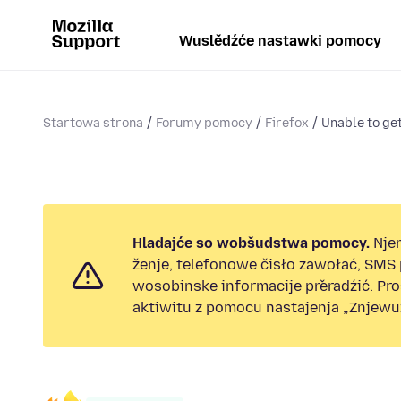
Wuslědźće nastawki pomocy
Startowa strona
Forumy pomocy
Firefox
Unable to get
Hladajće so wobšudstwa pomocy.
Nje
ženje, telefonowe čisło zawołać, SMS
wosobinske informacije přeradźić. Pr
aktiwitu z pomocu nastajenja „Znjewuž