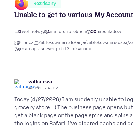
Rozrisany
Unable to get to various My Account
3
wotmołwy
1
ma tutón problem
50
napohladow
Firefox
Zablokowane nałoženje/zablokowana słužba/
je so naprašowało před 3 měsacami
williamssu
4/27/26, 7:45 PM
Today (4/27/2026) I am suddenly unable to log
grocery store...) The business page opens but 
get a blank page or the page spins and spins a