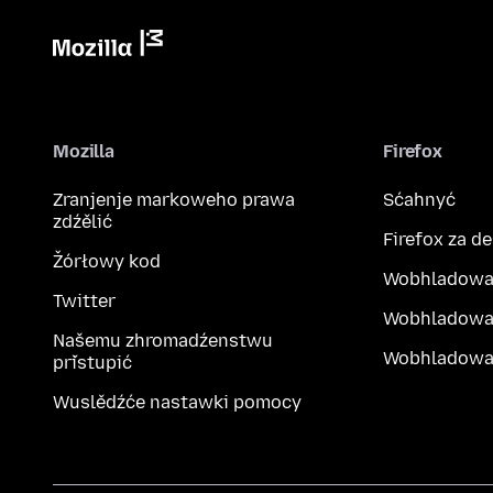
Mozilla
Firefox
Zranjenje markoweho prawa
Sćahnyć
zdźělić
Firefox za d
Žórłowy kod
Wobhladowa
Twitter
Wobhladowa
Našemu zhromadźenstwu
Wobhladowak
přistupić
Wuslědźće nastawki pomocy