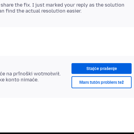
share the fix. I just marked your reply as the solution
Stajće prašenje
šće na přinoški wotmołwił.
ske konto nimaće.
Mam tutón problem tež