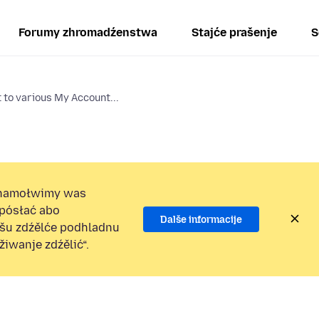
Forumy zhromadźenstwa
Stajće prašenje
S
 to various My Account...
namołwimy was
 pósłać abo
Dalše informacije
ošu zdźělće podhladnu
iwanje zdźělić“.