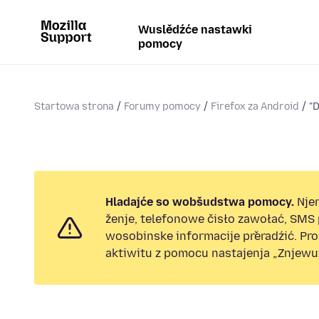
Wuslědźće nastawki
pomocy
Startowa strona
Forumy pomocy
Firefox za Android
"D
Hladajće so wobšudstwa pomocy.
Nje
ženje, telefonowe čisło zawołać, SMS
wosobinske informacije přeradźić. Pr
aktiwitu z pomocu nastajenja „Znjewuž