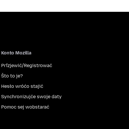
Konto Mozilla
Přizjewić/Registrować
Što to je?
Hesło wróćo stajić
Synchronizujće swoje daty
Pomoc sej wobstarać