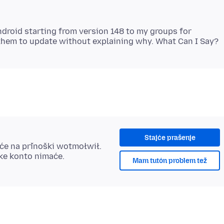
ndroid starting from version 148 to my groups for
Stajće prašenje
šće na přinoški wotmołwił.
ske konto nimaće.
Mam tutón problem tež