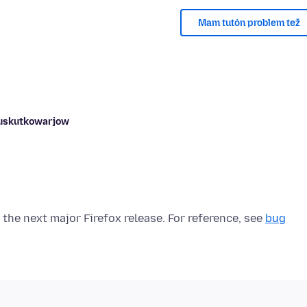
Mam tutón problem tež
buskutkowarjow
n the next major Firefox release. For reference, see
bug