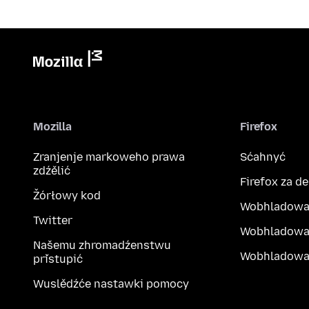
Mozilla
Firefox
Zranjenje markoweho prawa
Sćahnyć
zdźělić
Firefox za d
Žórłowy kod
Wobhladowa
Twitter
Wobhladowa
Našemu zhromadźenstwu
Wobhladowak
přistupić
Wuslědźće nastawki pomocy