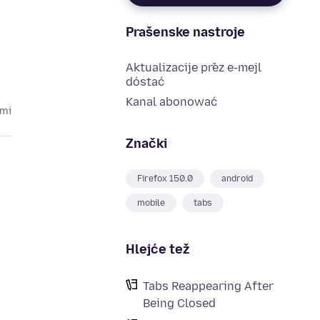
Prašenske nastroje
Aktualizacije přez e-mejl
dóstać
Kanal abonować
ami
Znački
Firefox 150.0
android
mobile
tabs
Hlejće tež
Tabs Reappearing After
Being Closed