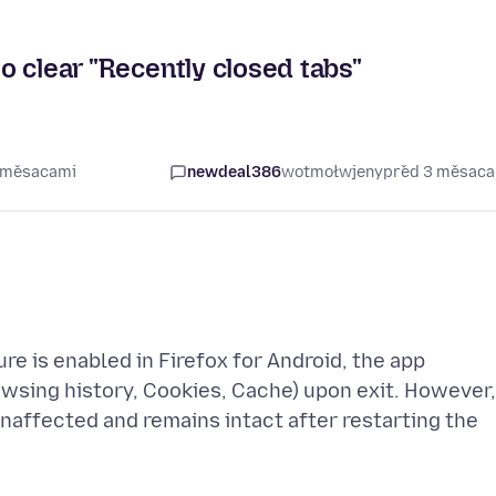
to clear "Recently closed tabs"
3 měsacami
newdeal386
wotmołwjeny
před 3 měsac
re is enabled in Firefox for Android, the app
rowsing history, Cookies, Cache) upon exit. However,
unaffected and remains intact after restarting the