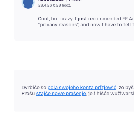
28.4.26 0:28 hodź.
Cool, but crazy. I just recommended FF A
Dyrbiće so
pola swojeho konta přizjewić
, zo by
Prošu
stajće nowe prašenje
, jeli hišće wužiwar