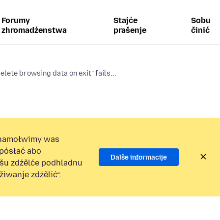
Forumy
Stajće
Sobu
zhromadźenstwa
prašenje
činić
elete browsing data on exit" fails...
namołwimy was
 pósłać abo
Dalše informacije
ošu zdźělće podhladnu
iwanje zdźělić“.