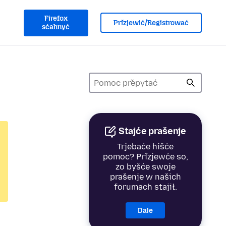
Firefox
Přizjewić/Registrować
sćahnyć
Stajće prašenje
Trjebaće hišće
pomoc? Přizjewće so,
zo byšće swoje
prašenje w našich
forumach stajił.
Dale