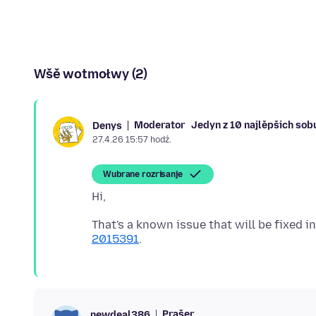
Wšě wotmołwy (2)
Moderator
Jedyn z 10 najlěpšich so
Denys
27.4.26 15:57 hodź.
Wubrane rozrisanje
That's a known issue that will be fixed i
2015391
Prašer
newdeal386