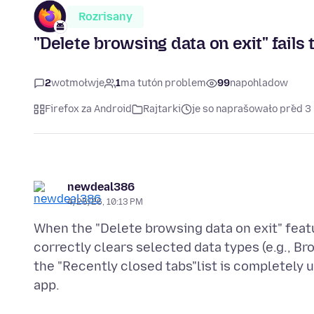
Rozrisany
"Delete browsing data on exit" fails 
2
wotmołwje
1
ma tutón problem
99
napohladow
Firefox za Android
Rajtarki
je so naprašowało před 
newdeal386
4/25/26, 10:13 PM
When the "Delete browsing data on exit" featu
correctly clears selected data types (e.g., B
the "Recently closed tabs"list is completely 