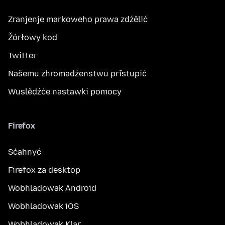
Zranjenje markoweho prawa zdźělić
Žórłowy kod
Twitter
Našemu zhromadźenstwu přistupić
Wuslědźće nastawki pomocy
Firefox
Sćahnyć
Firefox za desktop
Wobhladowak Android
Wobhladowak iOS
Wobhladowak Klar