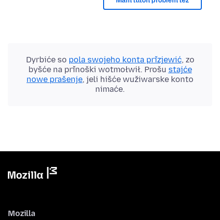
Mam tutón problem tež
Dyrbiće so
pola swojeho konta přizjewić
, zo
byšće na přinoški wotmołwił. Prošu
stajće
nowe prašenje
, jeli hišće wužiwarske konto
nimaće.
Mozilla