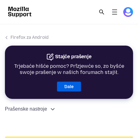
Firefox za Android
Stajće prašenje
Trjebaće hišće pomoc? Přizjewće so, zo byšće
swoje prašenje w našich forumach stajił.
Dale
Prašenske nastroje