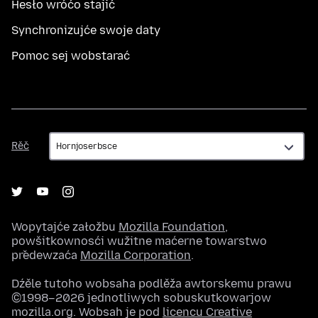
Hesło wróćo stajić
Synchronizujće swoje daty
Pomoc sej wobstarać
Rěč
Rěč
Wopytajće załožbu
Mozilla Foundation
,
powšitkownosći wužitne maćerne towarstwo
předewzaća
Mozilla Corporation
.
Dźěle tutoho wobsaha podlěža awtorskemu prawu
©1998–2026 jednotliwych sobuskutkowarjow
mozilla.org. Wobsah je pod
licencu Creative