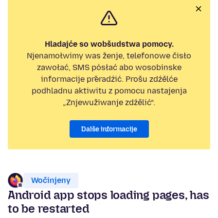
Hladajće so wobšudstwa pomocy.
Njenamołwimy was ženje, telefonowe čisło
zawołać, SMS pósłać abo wosobinske
informacije přeradźić. Prošu zdźělće
podhladnu aktiwitu z pomocu nastajenja
„Znjewužiwanje zdźělić“.
Dalše informacije
Wočinjeny
Android app stops loading pages, has
to be restarted