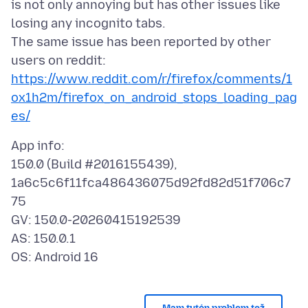
is not only annoying but has other issues like
losing any incognito tabs.
The same issue has been reported by other
users on reddit:
https://www.reddit.com/r/firefox/comments/1
ox1h2m/firefox_on_android_stops_loading_pag
es/
App info:
150.0 (Build #2016155439),
1a6c5c6f11fca486436075d92fd82d51f706c7
75
GV: 150.0-20260415192539
AS: 150.0.1