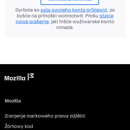
Dyrbiće so
pola swojeho konta přizjewić
, zo
byšće na přinoški wotmołwił. Prošu
stajće
nowe prašenje
, jeli hišće wužiwarske konto
nimaće.
Mozilla
Zranjenje markoweho prawa zdźělić
Žórłowy kod