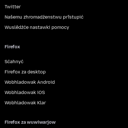
Twitter
Našemu zhromadźenstwu přistupić
Wuslědźće nastawki pomocy
Firefox
Sćahnyć
Firefox za desktop
Wobhladowak Android
Wobhladowak iOS
Wobhladowak Klar
Firefox za wuwiwarjow