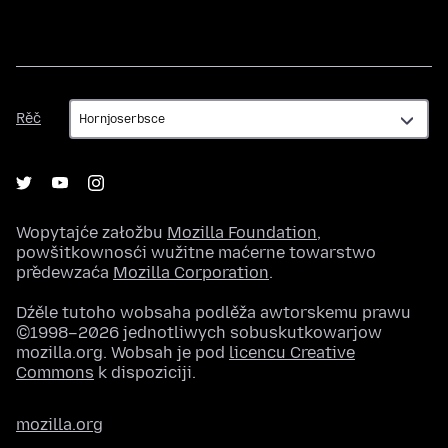
Rěč
Rěč
Wopytajće załožbu
Mozilla Foundation
,
powšitkownosći wužitne maćerne towarstwo
předewzaća
Mozilla Corporation
.
Dźěle tutoho wobsaha podlěža awtorskemu prawu
©1998–2026 jednotliwych sobuskutkowarjow
mozilla.org. Wobsah je pod
licencu Creative
Commons
k dispoziciji.
mozilla.org