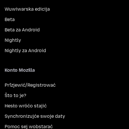
Wuwiwarska edicija
Beta
Beta za Android
Nightly
Nightly za Android
Konto Mozilla
Přizjewić/Registrować
Što to je?
Hesło wróćo stajić
Synchronizujće swoje daty
Pomoc sej wobstarać