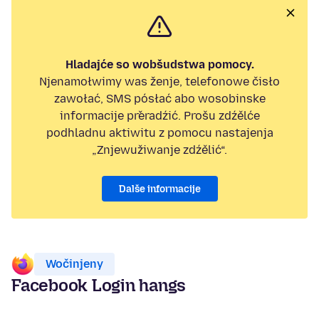
Hladajće so wobšudstwa pomocy.
Njenamołwimy was ženje, telefonowe čisło
zawołać, SMS pósłać abo wosobinske
informacije přeradźić. Prošu zdźělće
podhladnu aktiwitu z pomocu nastajenja
„Znjewužiwanje zdźělić“.
Dalše informacije
Wočinjeny
Facebook Login hangs