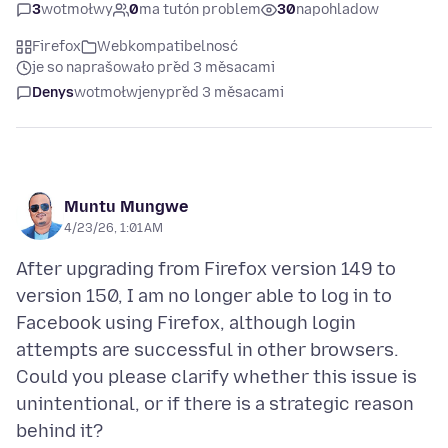
3
wotmołwy
0
ma tutón problem
30
napohladow
Firefox
Webkompatibelnosć
je so naprašowało před 3 měsacami
Denys
wotmołwjeny
před 3 měsacami
Muntu Mungwe
4/23/26, 1:01 AM
After upgrading from Firefox version 149 to
version 150, I am no longer able to log in to
Facebook using Firefox, although login
attempts are successful in other browsers.
Could you please clarify whether this issue is
unintentional, or if there is a strategic reason