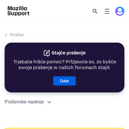
Firefox
Stajće prašenje
Trjebaće hišće pomoc? Přizjewće so, zo byšće
swoje prašenje w našich forumach stajił.
Dale
Prašenske nastroje