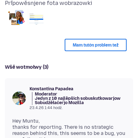
Připowěsnjene fota wobrazowki
Mam tutón problem tež
Wšě wotmołwy (3)
Konstantina Papadea
Moderator
Jedyn z 10 najlěpšich sobuskutkowarjow
Sobudźěłaćerjo Mozilla
23.4.26 1:44 hodź.
Hey Muntu,
thanks for reporting. There is no strategic
reason behind this, this seems to be a bug, you