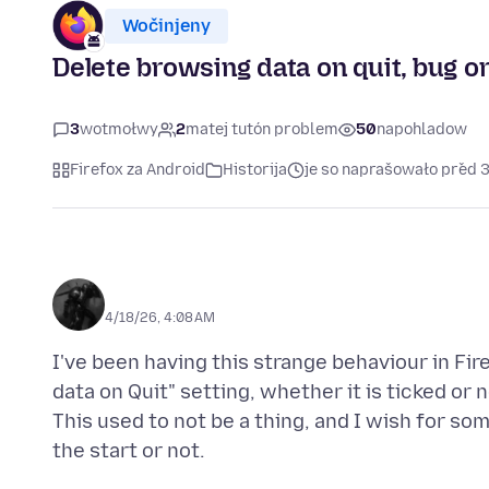
Wočinjeny
Delete browsing data on quit, bug or
3
wotmołwy
2
matej tutón problem
50
napohladow
Firefox za Android
Historija
je so naprašowało před
ᅠᅠᅠ
4/18/26, 4:08 AM
I've been having this strange behaviour in Fi
data on Quit" setting, whether it is ticked or
This used to not be a thing, and I wish for so