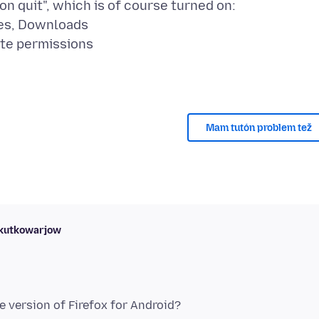
Mam tutón problem tež
skutkowarjow