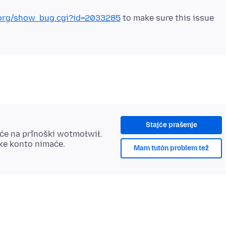
a.org/show_bug.cgi?id=2033285
to make sure this issue
Stajće prašenje
šće na přinoški wotmołwił.
ske konto nimaće.
Mam tutón problem tež