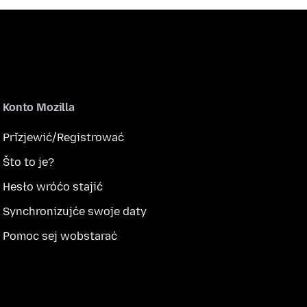
Konto Mozilla
Přizjewić/Registrować
Što to je?
Hesło wróćo stajić
Synchronizujće swoje daty
Pomoc sej wobstarać