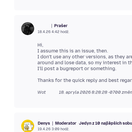
Prašer
ᅠᅠᅠ
18.4.26 4:42 hodź.
Hi,
I assume this is an issue, then.
I don't use any other versions, as they ar
around and lose data, so my interest in th
Wot ᅠᅠᅠ
18. apryla 2026 8:28:28 -0700
změn
Moderator
Jedyn z 10 najlěpšich so
Denys
19.4.26 3:09 hodź.