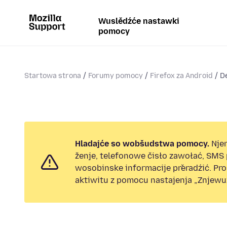
Wuslědźće nastawki
pomocy
Startowa strona
Forumy pomocy
Firefox za Android
De
Hladajće so wobšudstwa pomocy.
Nje
ženje, telefonowe čisło zawołać, SMS
wosobinske informacije přeradźić. Pr
aktiwitu z pomocu nastajenja „Znjewuž