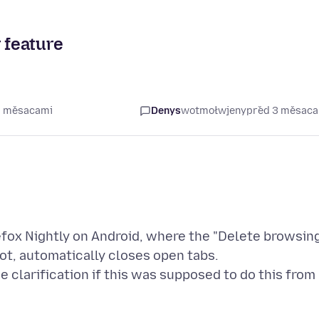
 feature
 3 měsacami
Denys
wotmołwjeny
před 3 měsac
refox Nightly on Android, where the "Delete browsin
 not, automatically closes open tabs.
me clarification if this was supposed to do this from