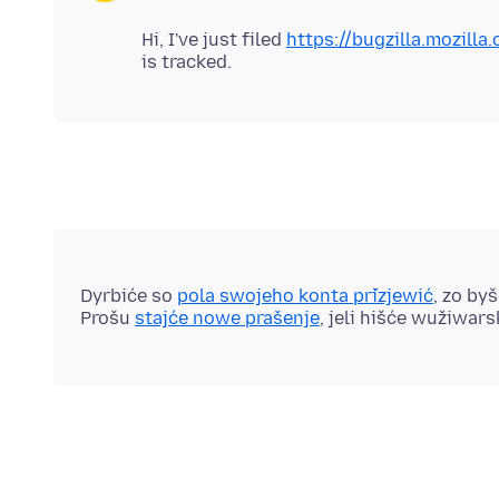
Hi, I've just filed
https://bugzilla.mozill
Dyrbiće so
pola swojeho konta přizjewić
, zo by
Prošu
stajće nowe prašenje
, jeli hišće wužiwar