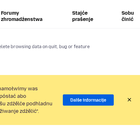
Forumy
Stajće
Sobu
zhromadźenstwa
prašenje
činić
lete browsing data on quit, bug or feature
namołwimy was
 pósłać abo
Dalše informacije
ošu zdźělće podhladnu
iwanje zdźělić“.