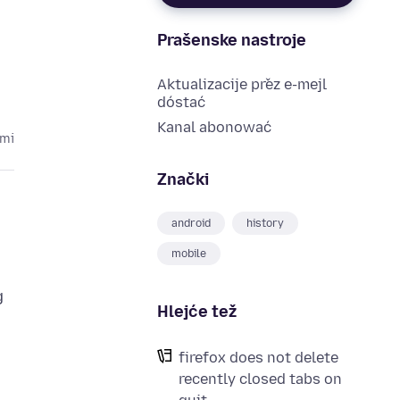
Prašenske nastroje
Aktualizacije přez e-mejl
dóstać
Kanal abonować
ami
Znački
android
history
mobile
g
Hlejće tež
firefox does not delete
recently closed tabs on