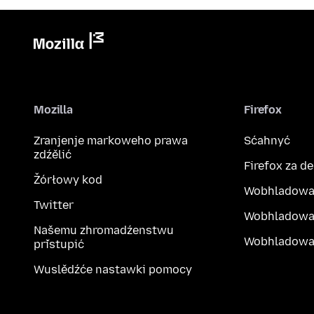
Mozilla
Firefox
Zranjenje markoweho prawa
Sćahnyć
zdźělić
Firefox za d
Žórłowy kod
Wobhladowa
Twitter
Wobhladowa
Našemu zhromadźenstwu
Wobhladowak
přistupić
Wuslědźće nastawki pomocy