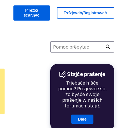
Firefox
Přizjewić/Registrować
sćahnyć
Stajće prašenje
Trjebaće hišće
pomoc? Přizjewće so,
zo byšće swoje
prašenje w našich
forumach stajił.
Dale