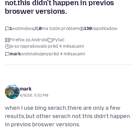
not.this didn't happen in previos
broswer versions.
1
wotmołwa
0
ma tutón problem
130
napohladow
Firefox za Android
Pytać
je so naprašowało před 4 měsacami
mark
wotmołwjeny
před 4 měsacami
mark
4/9/26, 5:51 PM
when i use bing serach,there are only a few
results,but other serach not.this didn't happen
in previos broswer versions.