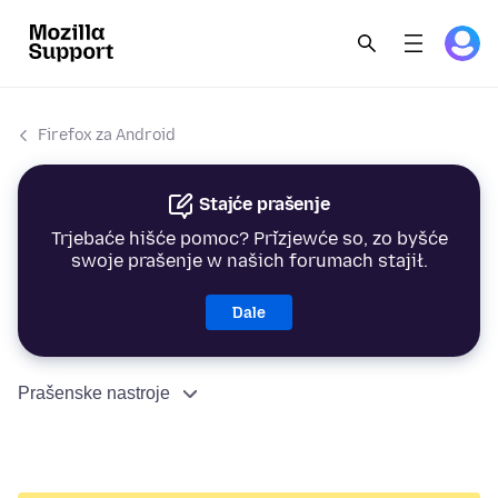
Firefox za Android
Stajće prašenje
Trjebaće hišće pomoc? Přizjewće so, zo byšće
swoje prašenje w našich forumach stajił.
Dale
Prašenske nastroje