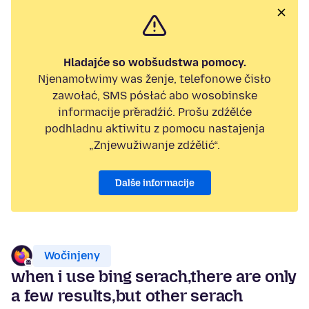
Hladajće so wobšudstwa pomocy.
Njenamołwimy was ženje, telefonowe čisło
zawołać, SMS pósłać abo wosobinske
informacije přeradźić. Prošu zdźělće
podhladnu aktiwitu z pomocu nastajenja
„Znjewužiwanje zdźělić“.
Dalše informacije
Wočinjeny
when i use bing serach,there are only
a few results,but other serach