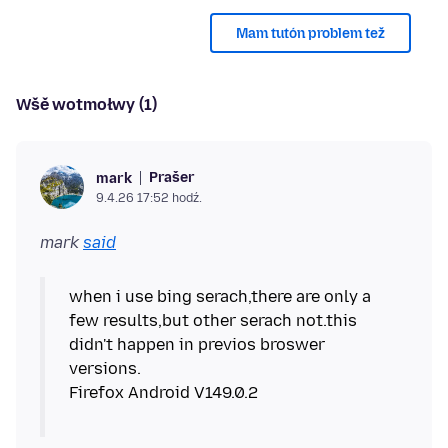
Mam tutón problem tež
Wšě wotmołwy (1)
Prašer
mark
9.4.26 17:52 hodź.
mark
said
when i use bing serach,there are only a
few results,but other serach not.this
didn't happen in previos broswer
versions.
Firefox Android V149.0.2