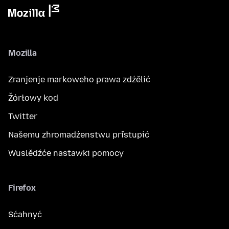
Mozilla
Zranjenje markoweho prawa zdźělić
Žórłowy kod
Twitter
Našemu zhromadźenstwu přistupić
Wuslědźće nastawki pomocy
Firefox
Sćahnyć