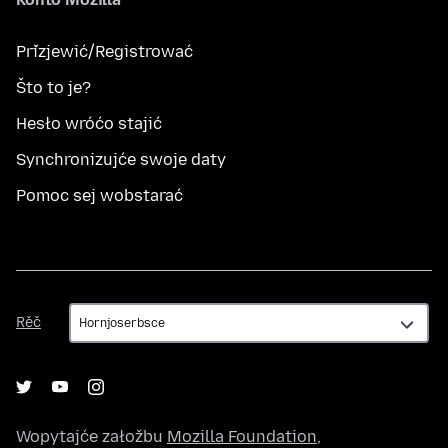
Přizjewić/Registrować
Što to je?
Hesło wróćo stajić
Synchronizujće swoje daty
Pomoc sej wobstarać
Rěč
Rěč
Wopytajće załožbu
Mozilla Foundation
,