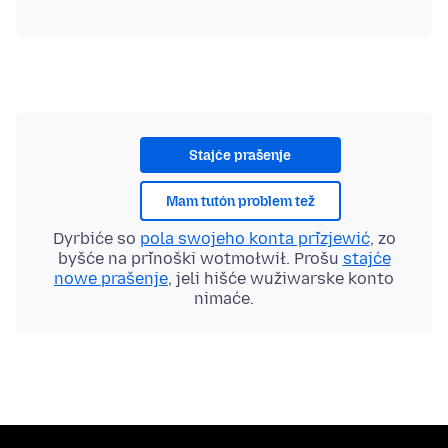
Stajće prašenje
Mam tutón problem tež
Dyrbiće so
pola swojeho konta přizjewić
, zo
byšće na přinoški wotmołwił. Prošu
stajće
nowe prašenje
, jeli hišće wužiwarske konto
nimaće.