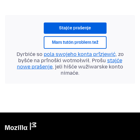
Stajće prašenje
Mam tutón problem tež
Dyrbiće so
pola swojeho konta přizjewić
, zo
byšće na přinoški wotmołwił. Prošu
stajće
nowe prašenje
, jeli hišće wužiwarske konto
nimaće.