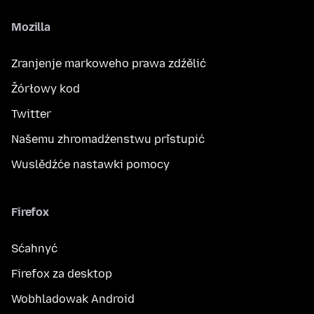
Mozilla
Zranjenje markoweho prawa zdźělić
Žórłowy kod
Twitter
Našemu zhromadźenstwu přistupić
Wuslědźće nastawki pomocy
Firefox
Sćahnyć
Firefox za desktop
Wobhladowak Android