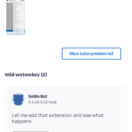
Mam tutón problem tež
Wšě wotmołwy (2)
SuMo Bot
5.4.26 6:13 hodź.
Let me add that extension and see what