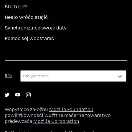
Što to je?
Hesło wróćo stajić
Synchronizujće swoje daty
Pomoc sej wobstarać
Rěč
Rěč
Wopytajće załožbu
Mozilla Foundation
,
powšitkownosći wužitne maćerne towarstwo
předewzaća
Mozilla Corporation
.