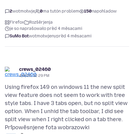
2
wotmołwje
0
ma tutón problem
150
napohladow
Firefox
Rozšěrjenja
je so naprašowało před 4 měsacami
SuMo Bot
wotmołwjeny
před 4 měsacami
crews_02460
4/4/26, 12:29 PM
Using firefox 149 on windows 11 the new split
view feature does not seem to work with tree
style tabs. I have 3 tabs open, but no split view
option. When I unhid the tab toolbar, I did see
Připowěsnjene fota wobrazowki