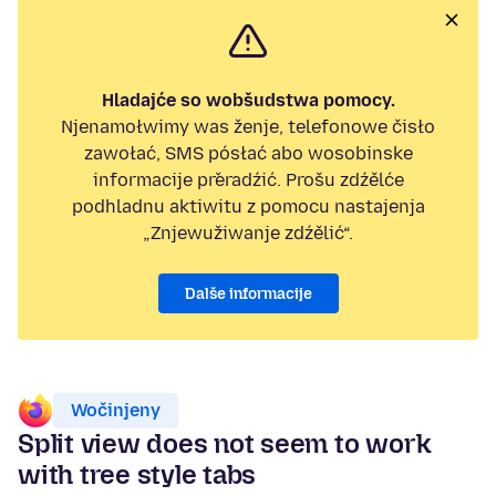
Hladajće so wobšudstwa pomocy.
Njenamołwimy was ženje, telefonowe čisło
zawołać, SMS pósłać abo wosobinske
informacije přeradźić. Prošu zdźělće
podhladnu aktiwitu z pomocu nastajenja
„Znjewužiwanje zdźělić“.
Dalše informacije
Wočinjeny
Split view does not seem to work
with tree style tabs