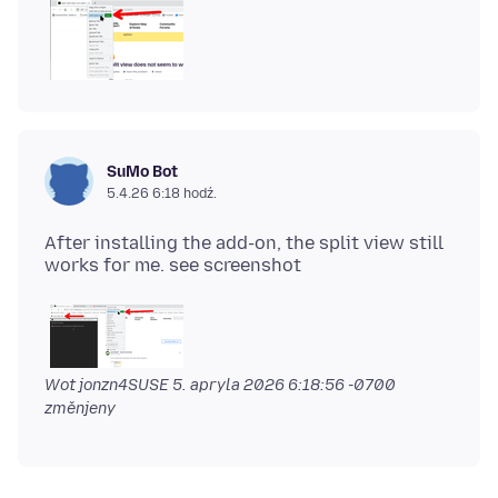
SuMo Bot
5.4.26 6:18 hodź.
After installing the add-on, the split view still
Wot jonzn4SUSE
5. apryla 2026 6:18:56 -0700
změnjeny