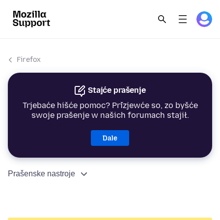
Firefox
Stajće prašenje
Trjebaće hišće pomoc? Přizjewće so, zo byšće
swoje prašenje w našich forumach stajił.
Dale
Prašenske nastroje