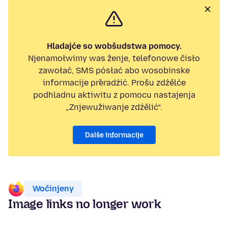
Hladajće so wobšudstwa pomocy.
Njenamołwimy was ženje, telefonowe čisło
zawołać, SMS pósłać abo wosobinske
informacije přeradźić. Prošu zdźělće
podhladnu aktiwitu z pomocu nastajenja
„Znjewužiwanje zdźělić“.
Dalše informacije
Wočinjeny
Image links no longer work