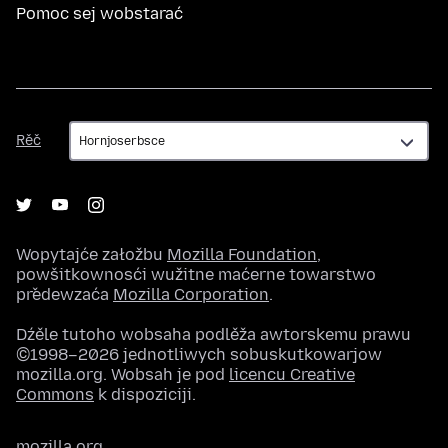
Pomoc sej wobstarać
Rěč
Rěč
Wopytajće załožbu
Mozilla Foundation
,
powšitkownosći wužitne maćerne towarstwo
předewzaća
Mozilla Corporation
.
Dźěle tutoho wobsaha podlěža awtorskemu prawu
©1998–2026 jednotliwych sobuskutkowarjow
mozilla.org. Wobsah je pod
licencu Creative
Commons
k dispoziciji.
mozilla.org