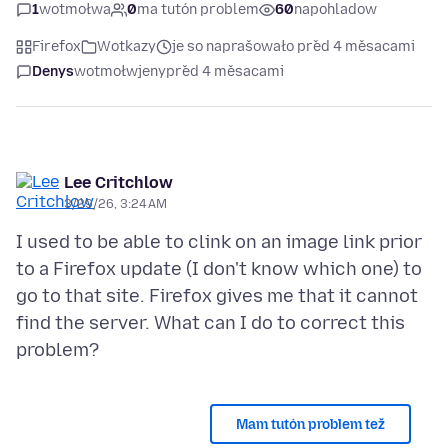
1
wotmołwa
0
ma tutón problem
60
napohladow
Firefox
Wotkazy
je so naprašowało před 4 měsacami
Denys
wotmołwjeny
před 4 měsacami
Lee Critchlow
3/29/26, 3:24 AM
I used to be able to clink on an image link prior
to a Firefox update (I don't know which one) to
go to that site. Firefox gives me that it cannot
find the server. What can I do to correct this
Mam tutón problem tež