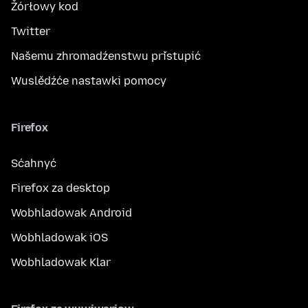
Žórłowy kod
Twitter
Našemu zhromadźenstwu přistupić
Wuslědźće nastawki pomocy
Firefox
Sćahnyć
Firefox za desktop
Wobhladowak Android
Wobhladowak iOS
Wobhladowak Klar