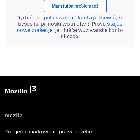
Mam tutón problem tež
Dyrbiće so
pola swojeho konta přizjewić
, zo
byšće na přinoški wotmołwił. Prošu
stajće
nowe prašenje
, jeli hišće wužiwarske konto
nimaće.
Mozilla
Zranjenje markoweho prawa zdźělić