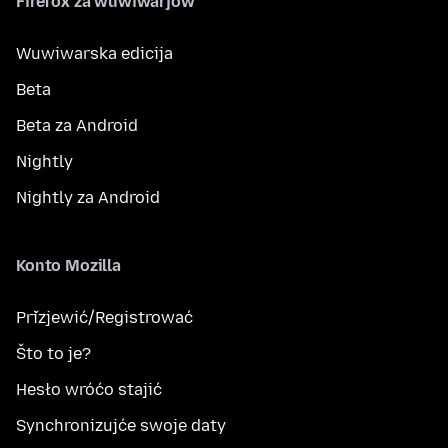
Firefox za wuwiwarjow
Wuwiwarska edicija
Beta
Beta za Android
Nightly
Nightly za Android
Konto Mozilla
Přizjewić/Registrować
Što to je?
Hesło wróćo stajić
Synchronizujće swoje daty