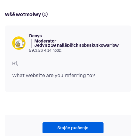
Wšě wotmołwy (1)
Denys
Moderator
Jedyn z 10 najlěpšich sobuskutkowarjow
29.3.26 4:14 hodź.
Stajće prašenje