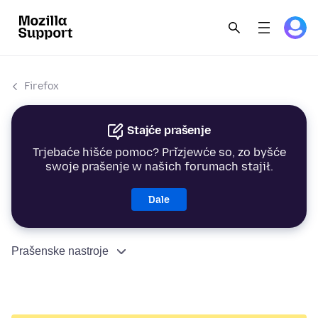
Firefox
Stajće prašenje
Trjebaće hišće pomoc? Přizjewće so, zo byšće
swoje prašenje w našich forumach stajił.
Dale
Prašenske nastroje