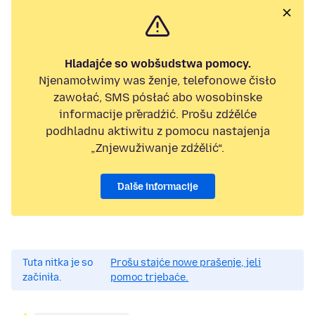
Hladajće so wobšudstwa pomocy.
Njenamołwimy was ženje, telefonowe čisło
zawołać, SMS pósłać abo wosobinske
informacije přeradźić. Prošu zdźělće
podhladnu aktiwitu z pomocu nastajenja
„Znjewužiwanje zdźělić“.
Dalše informacije
Tuta nitka je so
Prošu stajće nowe prašenje, jeli
začiniła.
pomoc trjebaće.