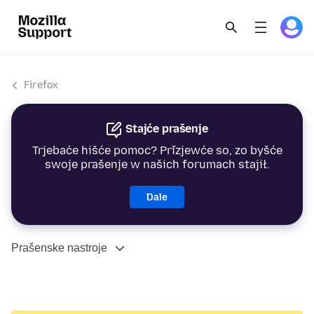
Firefox
Stajće prašenje
Trjebaće hišće pomoc? Přizjewće so, zo byšće
swoje prašenje w našich forumach stajił.
Dale
Prašenske nastroje