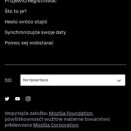
Přizjewić/Registrować
Što to je?
Hesło wróćo stajić
Synchronizujće swoje daty
Pomoc sej wobstarać
Rěč
Rěč
Wopytajće załožbu
Mozilla Foundation
,
powšitkownosći wužitne maćerne towarstwo
předewzaća
Mozilla Corporation
.