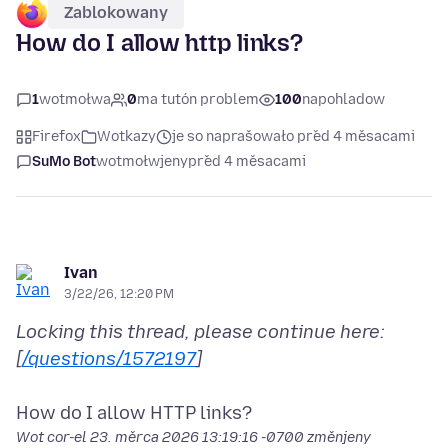
Zablokowany
How do I allow http links?
1
wotmołwa
0
ma tutón problem
100
napohladow
Firefox
Wotkazy
je so naprašowało před 4 měsacami
SuMo Bot
wotmołwjeny
před 4 měsacami
Ivan
3/22/26, 12:20 PM
Locking this thread, please continue here:
[
/questions/1572197
]
Wot cor-el
23. měrca 2026 13:19:16 -0700
změnjeny