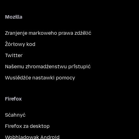
Mozilla
Zranjenje markoweho prawa zdźělić
Žórłowy kod
Twitter
Našemu zhromadźenstwu přistupić
Wuslědźće nastawki pomocy
Firefox
Sćahnyć
Firefox za desktop
Wobhladowak Android