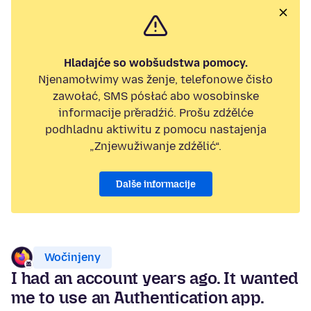
Hladajće so wobšudstwa pomocy.
Njenamołwimy was ženje, telefonowe čisło
zawołać, SMS pósłać abo wosobinske
informacije přeradźić. Prošu zdźělće
podhladnu aktiwitu z pomocu nastajenja
„Znjewužiwanje zdźělić“.
Dalše informacije
Wočinjeny
I had an account years ago. It wanted
me to use an Authentication app.