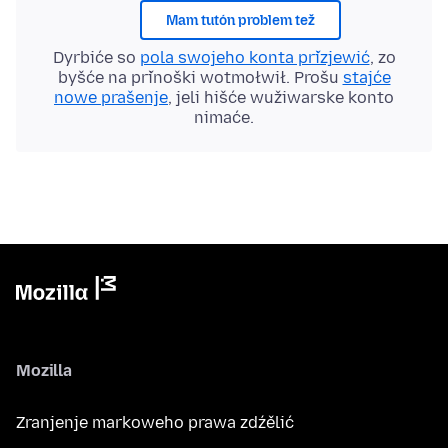
Mam tutón problem tež
Dyrbiće so
pola swojeho konta přizjewić
, zo
byšće na přinoški wotmołwił. Prošu
stajće
nowe prašenje
, jeli hišće wužiwarske konto
nimaće.
Mozilla
Zranjenje markoweho prawa zdźělić