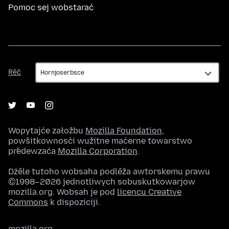
Pomoc sej wobstarać
Rěč
Rěč
Wopytajće załožbu
Mozilla Foundation
,
powšitkownosći wužitne maćerne towarstwo
předewzaća
Mozilla Corporation
.
Dźěle tutoho wobsaha podlěža awtorskemu prawu
©1998–2026 jednotliwych sobuskutkowarjow
mozilla.org. Wobsah je pod
licencu Creative
Commons
k dispoziciji.
mozilla.org