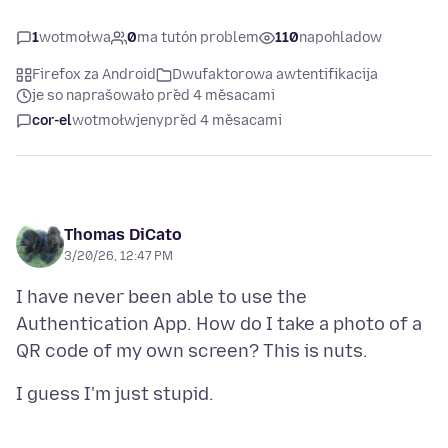
1
wotmołwa
0
ma tutón problem
110
napohladow
Firefox za Android
Dwufaktorowa awtentifikacija
je so naprašowało před 4 měsacami
cor-el
wotmołwjeny
před 4 měsacami
Thomas DiCato
3/20/26, 12:47 PM
I have never been able to use the
Authentication App. How do I take a photo of a