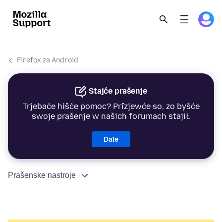
Firefox za Android
Stajće prašenje
Trjebaće hišće pomoc? Přizjewće so, zo byšće
swoje prašenje w našich forumach stajił.
Dale
Prašenske nastroje