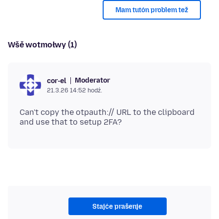
Mam tutón problem tež
Wšě wotmołwy (1)
Moderator
cor-el
21.3.26 14:52 hodź.
Can't copy the otpauth:// URL to the clipboard
Stajće prašenje