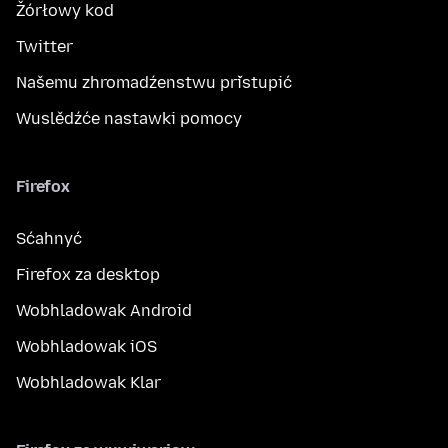
Žórłowy kod
Twitter
Našemu zhromadźenstwu přistupić
Wuslědźće nastawki pomocy
Firefox
Sćahnyć
Firefox za desktop
Wobhladowak Android
Wobhladowak iOS
Wobhladowak Klar