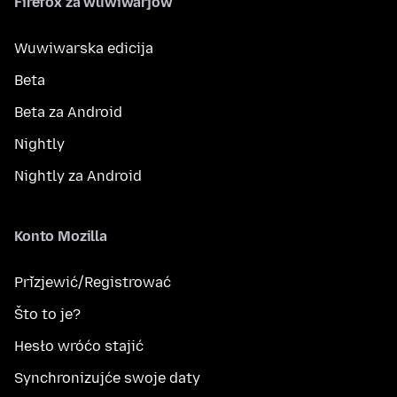
Firefox za wuwiwarjow
Wuwiwarska edicija
Beta
Beta za Android
Nightly
Nightly za Android
Konto Mozilla
Přizjewić/Registrować
Što to je?
Hesło wróćo stajić
Synchronizujće swoje daty