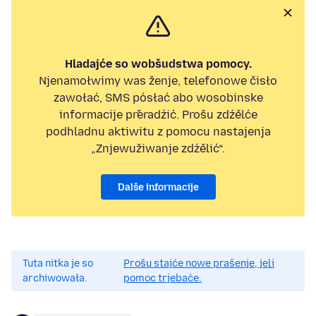
Hladajće so wobšudstwa pomocy.
Njenamołwimy was ženje, telefonowe čisło
zawołać, SMS pósłać abo wosobinske
informacije přeradźić. Prošu zdźělće
podhladnu aktiwitu z pomocu nastajenja
„Znjewužiwanje zdźělić“.
Dalše informacije
Tuta nitka je so
Prošu stajće nowe prašenje, jeli
archiwowała.
pomoc trjebaće.