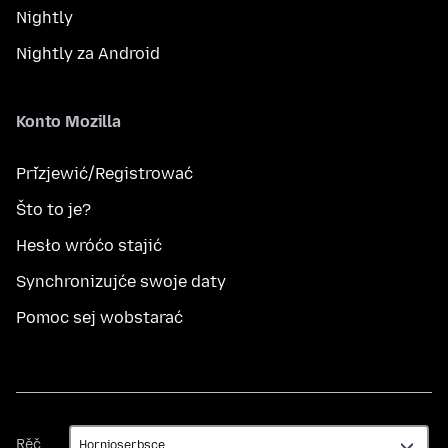
Nightly
Nightly za Android
Konto Mozilla
Přizjewić/Registrować
Što to je?
Hesło wróćo stajić
Synchronizujće swoje daty
Pomoc sej wobstarać
Rěč
Rěč