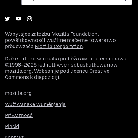
Wopytajće załožbu
Mozilla Foundation
,
powšitkownosći wužitne maćerne towarstwo
předewzaća
Mozilla Corporation
.
Dźěle tutoho wobsaha podlěža awtorskemu prawu
©1998–2026 jednotliwych sobuskutkowarjow
mozilla.org. Wobsah je pod
licencu Creative
Commons
k dispoziciji.
mozilla.org
Wužiwanske wuměnjenja
Priwatnosć
Placki
Kontakt