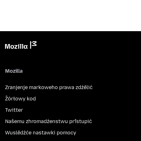
Mozilla
Zranjenje markoweho prawa zdźělić
Žórłowy kod
Twitter
Našemu zhromadźenstwu přistupić
Wuslědźće nastawki pomocy