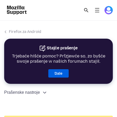
Firefox za Android
Stajće prašenje
Trjebaće hišće pomoc? Přizjewće so, zo byšće
swoje prašenje w našich forumach stajił.
Dale
Prašenske nastroje