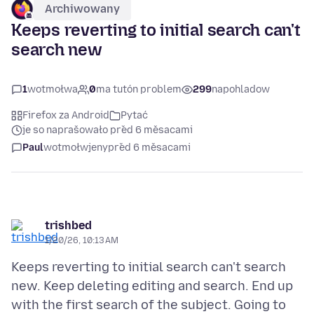
Archiwowany
Keeps reverting to initial search can't
search new
1
wotmołwa
0
ma tutón problem
299
napohladow
Firefox za Android
Pytać
je so naprašowało před 6 měsacami
Paul
wotmołwjeny
před 6 měsacami
trishbed
1/20/26, 10:13 AM
Keeps reverting to initial search can't search
new. Keep deleting editing and search. End up
with the first search of the subject. Going to