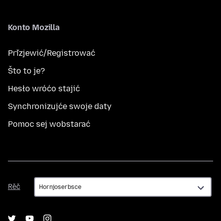
Konto Mozilla
Přizjewić/Registrować
Što to je?
Hesło wróćo stajić
Synchronizujće swoje daty
Pomoc sej wobstarać
Rěč
Rěč