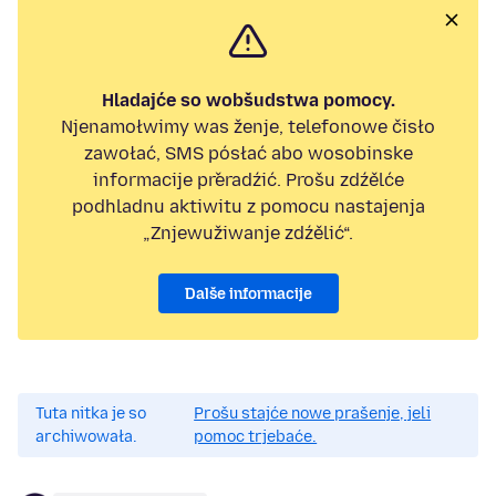
Hladajće so wobšudstwa pomocy.
Njenamołwimy was ženje, telefonowe čisło
zawołać, SMS pósłać abo wosobinske
informacije přeradźić. Prošu zdźělće
podhladnu aktiwitu z pomocu nastajenja
„Znjewužiwanje zdźělić“.
Dalše informacije
Tuta nitka je so
Prošu stajće nowe prašenje, jeli
archiwowała.
pomoc trjebaće.