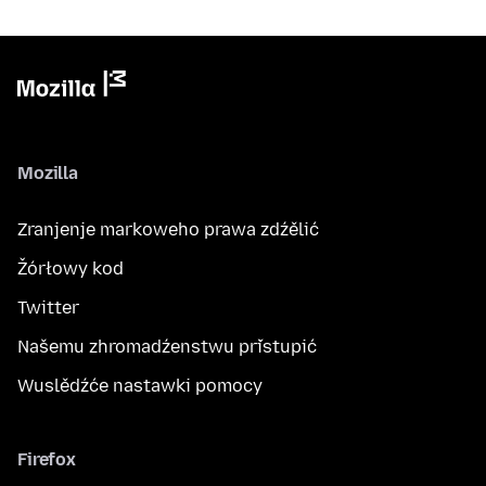
Mozilla
Zranjenje markoweho prawa zdźělić
Žórłowy kod
Twitter
Našemu zhromadźenstwu přistupić
Wuslědźće nastawki pomocy
Firefox