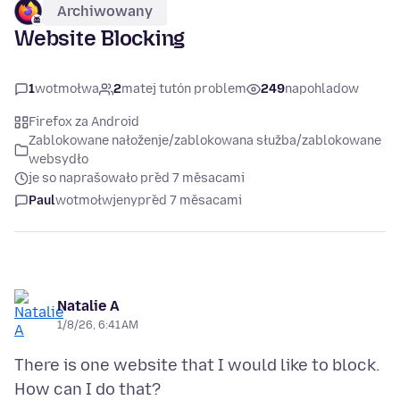
Archiwowany
Website Blocking
1
wotmołwa
2
matej tutón problem
249
napohladow
Firefox za Android
Zablokowane nałoženje/zablokowana słužba/zablokowane
websydło
je so naprašowało před 7 měsacami
Paul
wotmołwjeny
před 7 měsacami
Natalie A
1/8/26, 6:41 AM
There is one website that I would like to block.