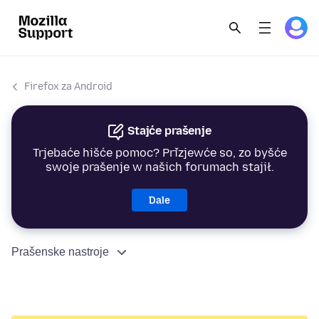
Firefox za Android
Stajće prašenje
Trjebaće hišće pomoc? Přizjewće so, zo byšće
swoje prašenje w našich forumach stajił.
Dale
Prašenske nastroje