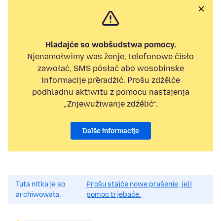
Hladajće so wobšudstwa pomocy.
Njenamołwimy was ženje, telefonowe čisło
zawołać, SMS pósłać abo wosobinske
informacije přeradźić. Prošu zdźělće
podhladnu aktiwitu z pomocu nastajenja
„Znjewužiwanje zdźělić“.
Dalše informacije
Tuta nitka je so
Prošu stajće nowe prašenje, jeli
archiwowała.
pomoc trjebaće.