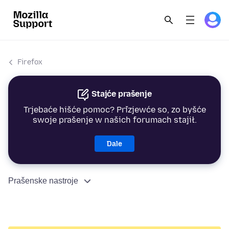
Firefox
Stajće prašenje
Trjebaće hišće pomoc? Přizjewće so, zo byšće
swoje prašenje w našich forumach stajił.
Dale
Prašenske nastroje