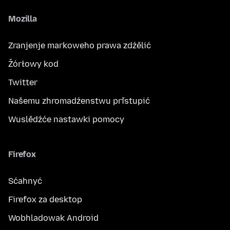
Mozilla
Zranjenje markoweho prawa zdźělić
Žórłowy kod
Twitter
Našemu zhromadźenstwu přistupić
Wuslědźće nastawki pomocy
Firefox
Sćahnyć
Firefox za desktop
Wobhladowak Android