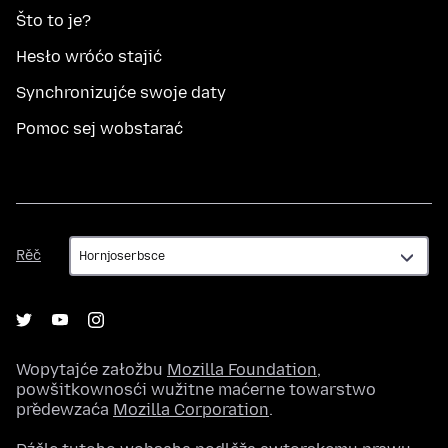
Što to je?
Hesło wróćo stajić
Synchronizujće swoje daty
Pomoc sej wobstarać
Rěč
Rěč
Wopytajće załožbu
Mozilla Foundation
,
powšitkownosći wužitne maćerne towarstwo
předewzaća
Mozilla Corporation
.