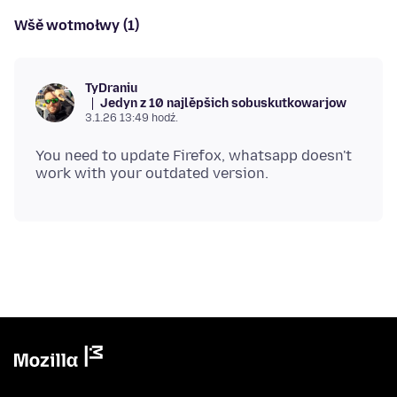
Wšě wotmołwy (1)
TyDraniu
Jedyn z 10 najlěpšich sobuskutkowarjow
3.1.26 13:49 hodź.
You need to update Firefox, whatsapp doesn't