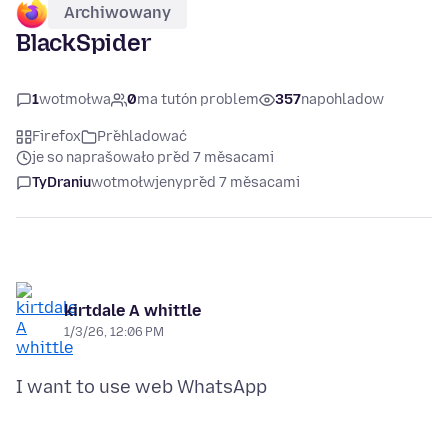
Archiwowany
BlackSpider
1
wotmołwa
0
ma tutón problem
357
napohladow
Firefox
Přehladować
je so naprašowało před 7 měsacami
TyDraniu
wotmołwjeny
před 7 měsacami
kirtdale A whittle
1/3/26, 12:06 PM