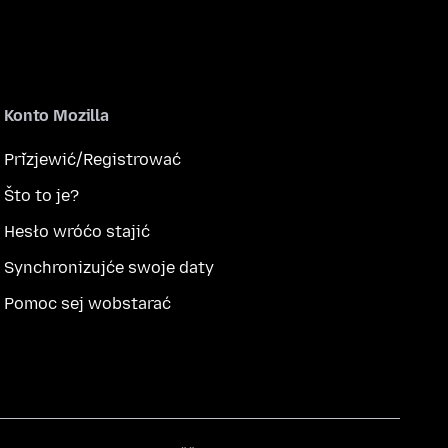
Konto Mozilla
Přizjewić/Registrować
Što to je?
Hesło wróćo stajić
Synchronizujće swoje daty
Pomoc sej wobstarać