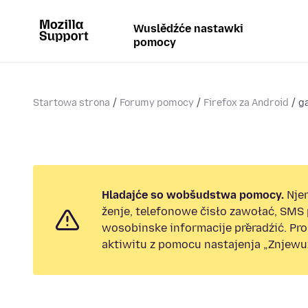
Wuslědźće nastawki
pomocy
Startowa strona
Forumy pomocy
Firefox za Android
g
Hladajće so wobšudstwa pomocy.
Nje
ženje, telefonowe čisło zawołać, SMS
wosobinske informacije přeradźić. Pr
aktiwitu z pomocu nastajenja „Znjewuž