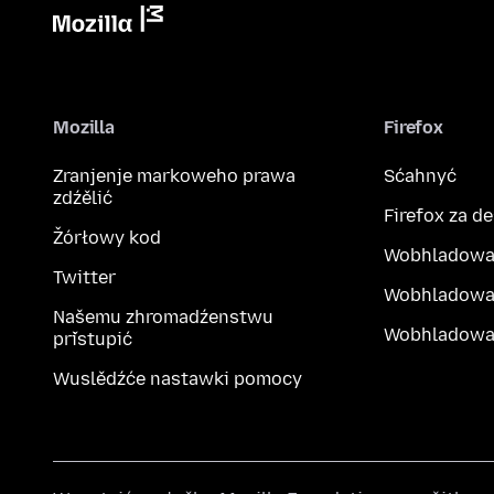
Mozilla
Firefox
Zranjenje markoweho prawa
Sćahnyć
zdźělić
Firefox za d
Žórłowy kod
Wobhladowa
Twitter
Wobhladowa
Našemu zhromadźenstwu
Wobhladowak
přistupić
Wuslědźće nastawki pomocy