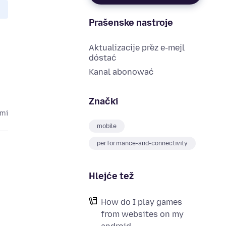
Prašenske nastroje
Aktualizacije přez e-mejl
dóstać
Kanal abonować
Znački
ami
mobile
performance-and-connectivity
Hlejće tež
How do I play games
from websites on my