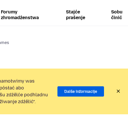
Forumy
Stajće
Sobu
zhromadźenstwa
prašenje
činić
ames
namołwimy was
 pósłać abo
Dalše informacije
ošu zdźělće podhladnu
iwanje zdźělić“.