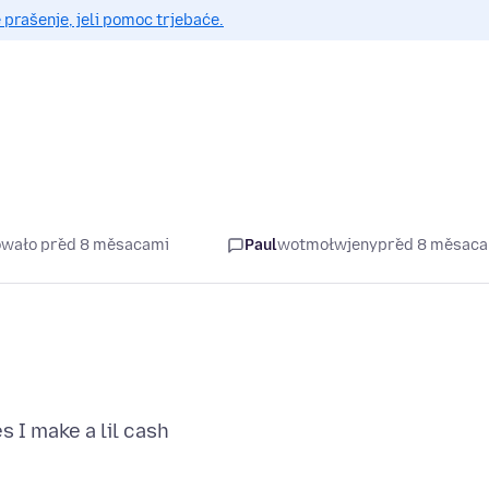
prašenje, jeli pomoc trjebaće.
šowało před 8 měsacami
Paul
wotmołwjeny
před 8 měsac