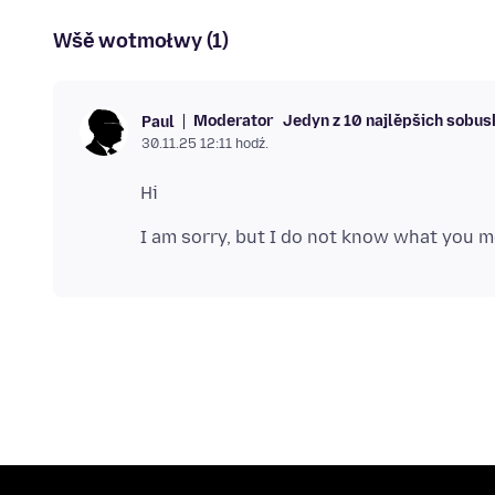
Wšě wotmołwy (1)
Moderator
Jedyn z 10 najlěpšich sobu
Paul
30.11.25 12:11 hodź.