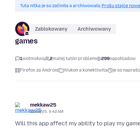
Tuta nitka je so začiniła a archiwowała.
Prošu stajće nowe 
Zablokowany
Archiwowany
games
1
wotmołwa
2
matej tutón problem
299
napohladow
Firefox za Android
Wukon a konektiwita
je so napra
mekkaw25
11/30/25, 9:42 AM