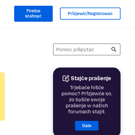
Firefox
Přizjewić/Registrować
sćahnyć
Stajće prašenje
Trjebaće hišće
pomoc? Přizjewće so,
zo byšće swoje
prašenje w našich
forumach stajił.
Dale