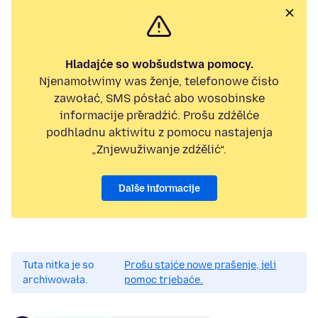
Hladajće so wobšudstwa pomocy.
Njenamołwimy was ženje, telefonowe čisło
zawołać, SMS pósłać abo wosobinske
informacije přeradźić. Prošu zdźělće
podhladnu aktiwitu z pomocu nastajenja
„Znjewužiwanje zdźělić“.
Dalše informacije
Tuta nitka je so
Prošu stajće nowe prašenje, jeli
archiwowała.
pomoc trjebaće.