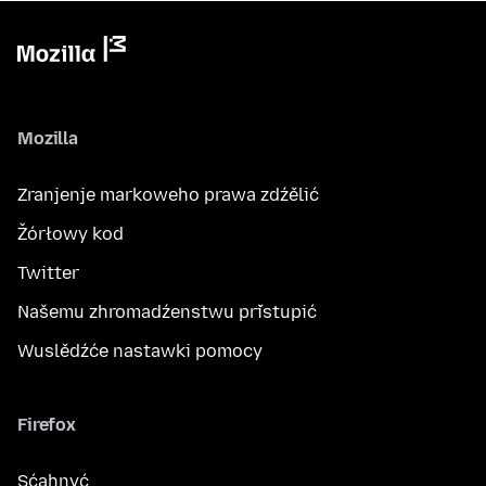
Mozilla
Zranjenje markoweho prawa zdźělić
Žórłowy kod
Twitter
Našemu zhromadźenstwu přistupić
Wuslědźće nastawki pomocy
Firefox
Sćahnyć