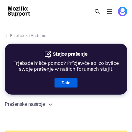
Firefox za Android
Stajće prašenje
Trjebaće hišće pomoc? Přizjewće so, zo byšće
swoje prašenje w našich forumach stajił.
Dale
Prašenske nastroje