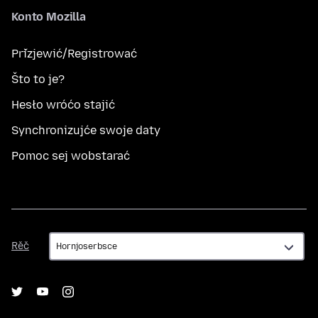
Konto Mozilla
Přizjewić/Registrować
Što to je?
Hesło wróćo stajić
Synchronizujće swoje daty
Pomoc sej wobstarać
Rěč
Rěč