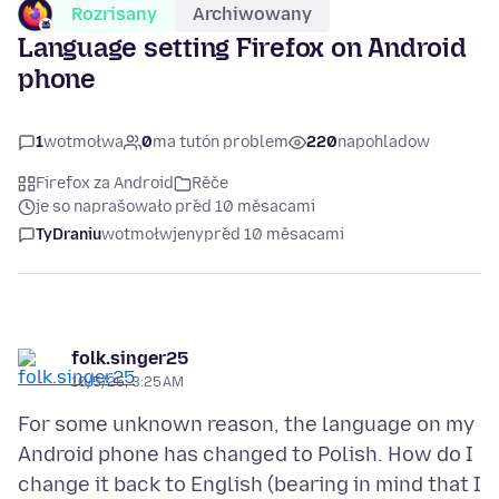
Rozrisany
Archiwowany
Language setting Firefox on Android
phone
1
wotmołwa
0
ma tutón problem
220
napohladow
Firefox za Android
Rěče
je so naprašowało před 10 měsacami
TyDraniu
wotmołwjeny
před 10 měsacami
folk.singer25
10/5/25, 3:25 AM
For some unknown reason, the language on my
Android phone has changed to Polish. How do I
change it back to English (bearing in mind that I