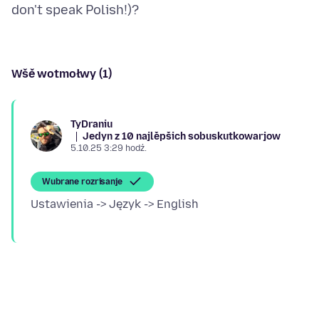
Wšě wotmołwy (1)
TyDraniu
Jedyn z 10 najlěpšich sobuskutkowarjow
5.10.25 3:29 hodź.
Wubrane rozrisanje