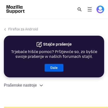
Firefox za Android
Stajće prašenje
Trjebaće hišće pomoc? Přizjewće so, zo byšće
swoje prašenje w našich forumach stajił.
Dale
Prašenske nastroje