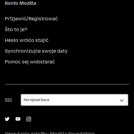
Konto Mozilla
Přizjewić/Registrować
Što to je?
Hesło wróćo stajić
Synchronizujće swoje daty
Pomoc sej wobstarać
Rěč
Rěč
Wopytajće załožbu
Mozilla Foundation
,