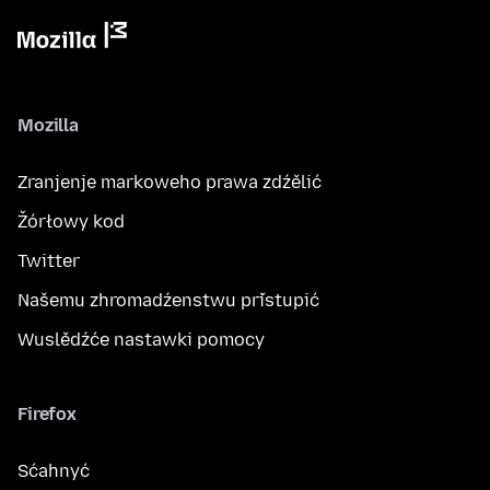
Mozilla
Zranjenje markoweho prawa zdźělić
Žórłowy kod
Twitter
Našemu zhromadźenstwu přistupić
Wuslědźće nastawki pomocy
Firefox
Sćahnyć