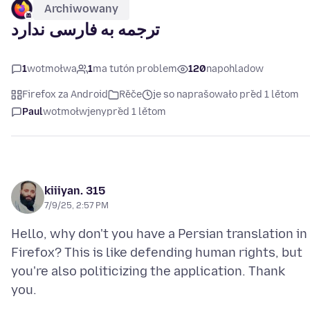
Archiwowany
ترجمه به فارسی ندارد
1
wotmołwa
1
ma tutón problem
120
napohladow
Firefox za Android
Rěče
je so naprašowało před 1 lětom
Paul
wotmołwjeny
před 1 lětom
kiiiyan. 315
7/9/25, 2:57 PM
Hello, why don't you have a Persian translation in
Firefox? This is like defending human rights, but
you're also politicizing the application. Thank