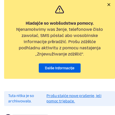
Hladajće so wobšudstwa pomocy.
Njenamołwimy was ženje, telefonowe čisło
zawołać, SMS pósłać abo wosobinske
informacije přeradźić. Prošu zdźělće
podhladnu aktiwitu z pomocu nastajenja
„Znjewužiwanje zdźělić“.
Dalše informacije
Tuta nitka je so
Prošu stajće nowe prašenje, jeli
archiwowała.
pomoc trjebaće.