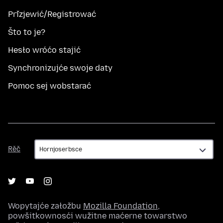
Přizjewić/Registrować
Što to je?
Hesło wróćo stajić
Synchronizujće swoje daty
Pomoc sej wobstarać
Rěč
Rěč
Wopytajće załožbu
Mozilla Foundation
,
powšitkownosći wužitne maćerne towarstwo