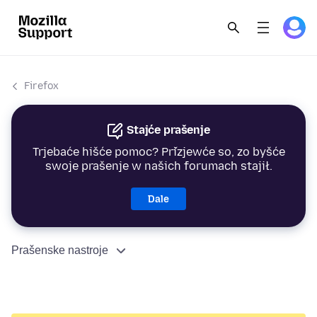
Firefox
Stajće prašenje
Trjebaće hišće pomoc? Přizjewće so, zo byšće
swoje prašenje w našich forumach stajił.
Dale
Prašenske nastroje