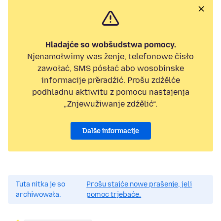
Hladajće so wobšudstwa pomocy.
Njenamołwimy was ženje, telefonowe čisło
zawołać, SMS pósłać abo wosobinske
informacije přeradźić. Prošu zdźělće
podhladnu aktiwitu z pomocu nastajenja
„Znjewužiwanje zdźělić“.
Dalše informacije
Tuta nitka je so
Prošu stajće nowe prašenje, jeli
archiwowała.
pomoc trjebaće.