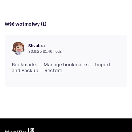
Wšě wotmołwy (1)
Shvabra
30.6.25 21:46 hodź.
Bookmarks — Manage bookmarks — Import