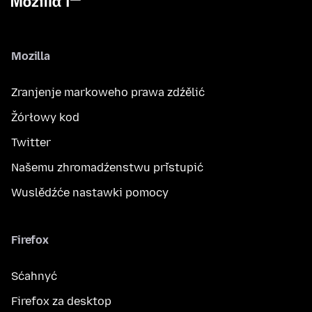
Mozilla
Zranjenje markoweho prawa zdźělić
Žórłowy kod
Twitter
Našemu zhromadźenstwu přistupić
Wuslědźće nastawki pomocy
Firefox
Sćahnyć
Firefox za desktop