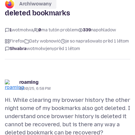
Archiwowany
deleted bookmarks
1
wotmołwa
0
ma tutón problem
339
napohladow
Firefox
Daty wobnowić
je so naprašowało před 1 lětom
Shvabra
wotmołwjeny
před 1 lětom
roaming
6/30/25, 6:58 PM
Hi. While clearing my browser history the other
night some of my bookmarks also got deleted. I
understand once browser history is deleted it
cannot be recovered, but is there any way a