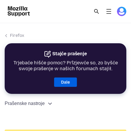
Firefox
Stajće prašenje
Trjebaće hišće pomoc? Přizjewće so, zo byšće
swoje prašenje w našich forumach stajił.
Dale
Prašenske nastroje