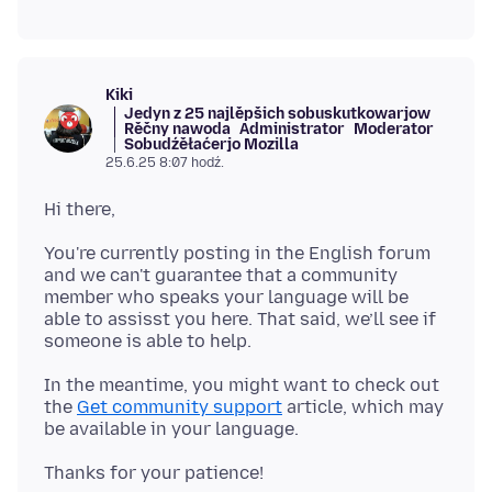
Kiki
Jedyn z 25 najlěpšich sobuskutkowarjow
Rěčny nawoda
Administrator
Moderator
Sobudźěłaćerjo Mozilla
25.6.25 8:07 hodź.
You're currently posting in the English forum
and we can't guarantee that a community
member who speaks your language will be
able to assisst you here. That said, we’ll see if
In the meantime, you might want to check out
the
Get community support
article, which may