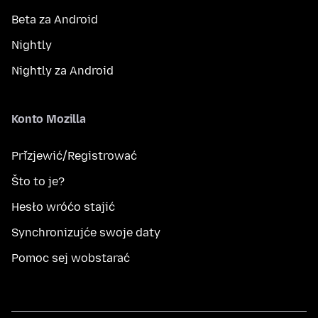
Beta za Android
Nightly
Nightly za Android
Konto Mozilla
Přizjewić/Registrować
Što to je?
Hesło wróćo stajić
Synchronizujće swoje daty
Pomoc sej wobstarać