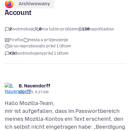
Archiwowany
Account
2
wotmołwje
0
ma tutón problem
130
napohladow
Firefox
Hesła a přizjewjenje
je so naprašowało před 1 lětom
Kiki
wotmołwjeny
před 1 lětom
B. Nauendorff
6/25/25, 6:27 AM
Hallo Mozilla-Team,
mir ist aufgefallen, dass im Passwortbereich
meines Mozilla-Kontos ein Text erscheint, den
ich selbst nicht eingetragen habe: „Beerdigung