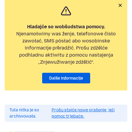
Hladajće so wobšudstwa pomocy.
Njenamołwimy was ženje, telefonowe čisło
zawołać, SMS pósłać abo wosobinske
informacije přeradźić. Prošu zdźělće
podhladnu aktiwitu z pomocu nastajenja
„Znjewužiwanje zdźělić“.
Dalše informacije
Tuta nitka je so
Prošu stajće nowe prašenje, jeli
archiwowała.
pomoc trjebaće.