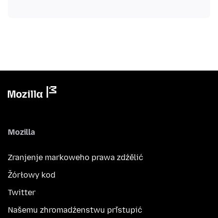
Mozilla
Zranjenje markoweho prawa zdźělić
Žórłowy kod
Twitter
Našemu zhromadźenstwu přistupić