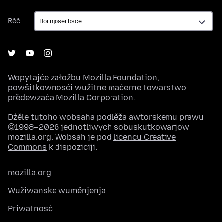
Rěč
Rěč
Wopytajće załožbu
Mozilla Foundation
,
powšitkownosći wužitne maćerne towarstwo
předewzaća
Mozilla Corporation
.
Dźěle tutoho wobsaha podlěža awtorskemu prawu
©1998–2026 jednotliwych sobuskutkowarjow
mozilla.org. Wobsah je pod
licencu Creative
Commons
k dispoziciji.
mozilla.org
Wužiwanske wuměnjenja
Priwatnosć