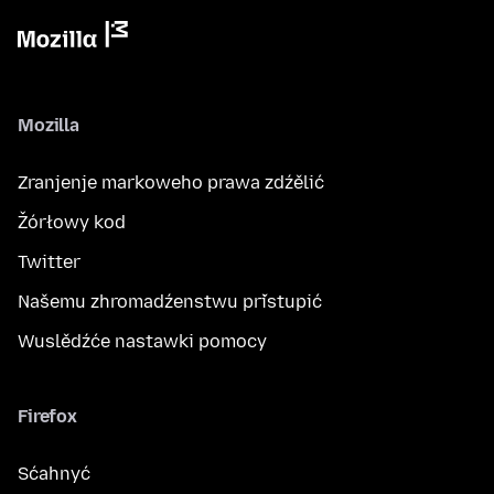
Mozilla
Zranjenje markoweho prawa zdźělić
Žórłowy kod
Twitter
Našemu zhromadźenstwu přistupić
Wuslědźće nastawki pomocy
Firefox
Sćahnyć