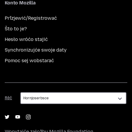
Konto Mozilla
Přizjewić/Registrować
Što to je?
Hesło wróćo stajić
Synchronizujće swoje daty
Pomoc sej wobstarać
Rěč
Rěč
Wopytajće załožbu
Mozilla Foundation
,