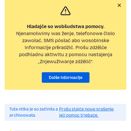
Hladajće so wobšudstwa pomocy.
Njenamołwimy was ženje, telefonowe čisło
zawołać, SMS pósłać abo wosobinske
informacije přeradźić. Prošu zdźělće
podhladnu aktiwitu z pomocu nastajenja
„Znjewužiwanje zdźělić“.
Dalše informacije
Tuta nitka je so začiniła a
Prošu stajće nowe prašenje,
archiwowała.
jeli pomoc trjebaće.