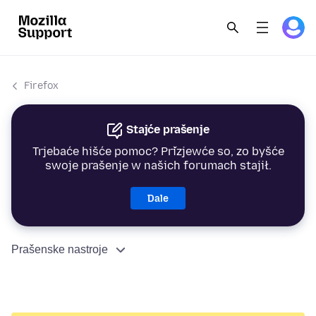
Firefox
Stajće prašenje
Trjebaće hišće pomoc? Přizjewće so, zo byšće
swoje prašenje w našich forumach stajił.
Dale
Prašenske nastroje