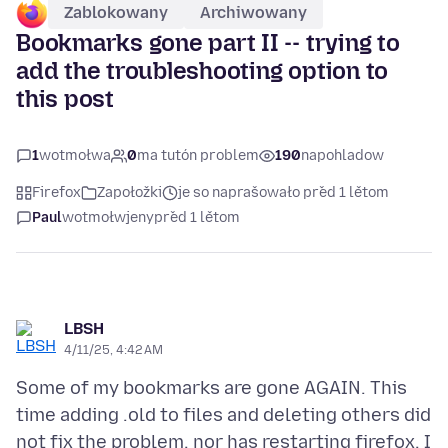
Zablokowany
Archiwowany
Bookmarks gone part II -- trying to
add the troubleshooting option to
this post
1
wotmołwa
0
ma tutón problem
190
napohladow
Firefox
Zapołožki
je so naprašowało před 1 lětom
Paul
wotmołwjeny
před 1 lětom
LBSH
4/11/25, 4:42 AM
Some of my bookmarks are gone AGAIN. This
time adding .old to files and deleting others did
not fix the problem, nor has restarting firefox. I