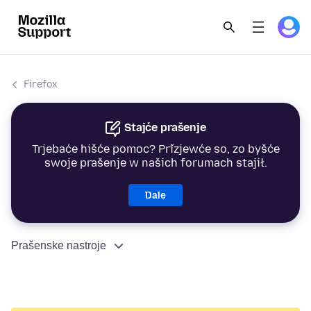
Firefox
Stajće prašenje
Trjebaće hišće pomoc? Přizjewće so, zo byšće
swoje prašenje w našich forumach stajił.
Dale
Prašenske nastroje