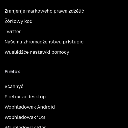
Zranjenje markoweho prawa zdźělić
Žórłowy kod
Twitter
Našemu zhromadźenstwu přistupić
Wuslědźće nastawki pomocy
Firefox
Sćahnyć
Firefox za desktop
Wobhladowak Android
Wobhladowak iOS
Wobhladowak Klar