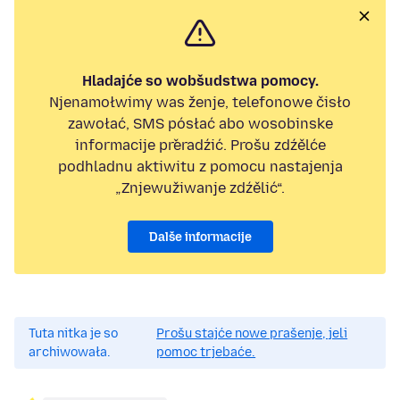
Hladajće so wobšudstwa pomocy.
Njenamołwimy was ženje, telefonowe čisło
zawołać, SMS pósłać abo wosobinske
informacije přeradźić. Prošu zdźělće
podhladnu aktiwitu z pomocu nastajenja
„Znjewužiwanje zdźělić“.
Dalše informacije
Tuta nitka je so
Prošu stajće nowe prašenje, jeli
archiwowała.
pomoc trjebaće.