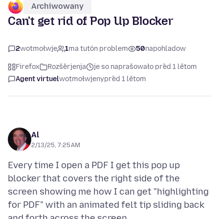
Archiwowany
Can't get rid of Pop Up Blocker
2
wotmołwje
1
ma tutón problem
50
napohladow
Firefox
Rozšěrjenja
je so naprašowało před 1 lětom
Agent virtuel
wotmołwjeny
před 1 lětom
Al
2/13/25, 7:25 AM
Every time I open a PDF I get this pop up
blocker that covers the right side of the
screen showing me how I can get "highlighting
for PDF" with an animated felt tip sliding back
and forth across the screen.