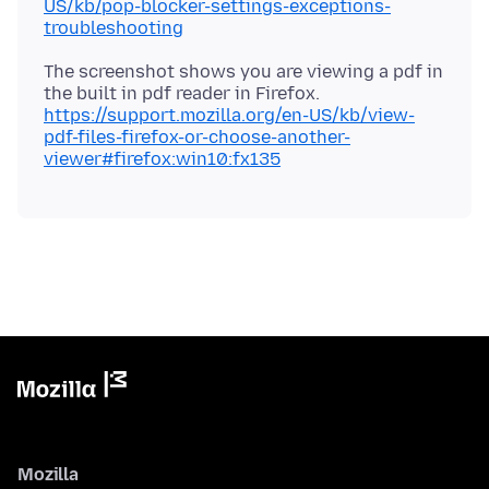
US/kb/pop-blocker-settings-exceptions-
troubleshooting
The screenshot shows you are viewing a pdf in
https://support.mozilla.org/en-US/kb/view-
pdf-files-firefox-or-choose-another-
viewer#firefox:win10:fx135
Mozilla