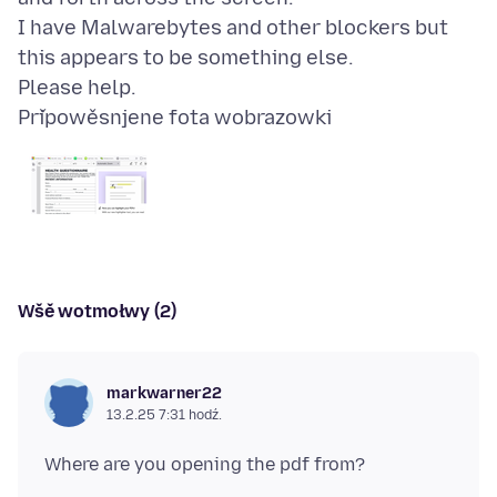
I have Malwarebytes and other blockers but
this appears to be something else.
Připowěsnjene fota wobrazowki
Wšě wotmołwy (2)
markwarner22
13.2.25 7:31 hodź.