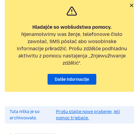
Hladajće so wobšudstwa pomocy.
Njenamołwimy was ženje, telefonowe čisło
zawołać, SMS pósłać abo wosobinske
informacije přeradźić. Prošu zdźělće podhladnu
aktiwitu z pomocu nastajenja „Znjewužiwanje
zdźělić“.
Dalše informacije
Tuta nitka je so
Prošu stajće nowe prašenje, jeli
archiwowała.
pomoc trjebaće.