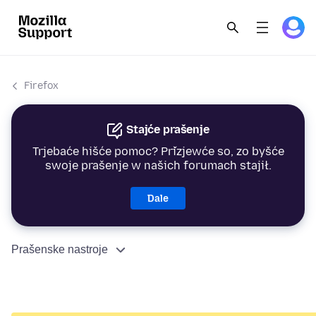
Firefox
Stajće prašenje
Trjebaće hišće pomoc? Přizjewće so, zo byšće
swoje prašenje w našich forumach stajił.
Dale
Prašenske nastroje