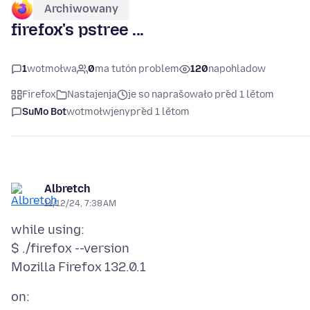
Archiwowany
firefox's pstree ...
1
wotmołwa
0
ma tutón problem
120
napohladow
Firefox
Nastajenja
je so naprašowało před 1 lětom
SuMo Bot
wotmołwjeny
před 1 lětom
Albretch
11/12/24, 7:38 AM
while using:
$ ./firefox --version