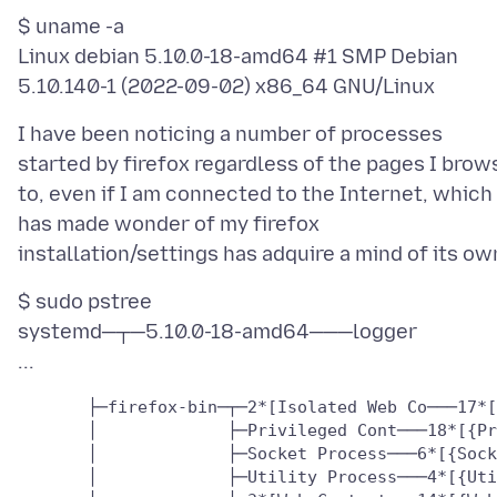
$ uname -a
Linux debian 5.10.0-18-amd64 #1 SMP Debian
I have been noticing a number of processes
started by firefox regardless of the pages I brow
to, even if I am connected to the Internet, which
has made wonder of my firefox
$ sudo pstree
systemd─┬─5.10.0-18-amd64───logger
       ├─firefox-bin─┬─2*[Isolated Web Co───17*[
       │             ├─Privileged Cont───18*[{Pr
       │             ├─Socket Process───6*[{Sock
       │             ├─Utility Process───4*[{Uti