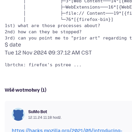
       │             ├─3*[Web Content───14*[{Web
       │             ├─WebExtensions───16*[{WebE
       │             ├─file:// Content───19*[{fi
1st) what are those processes about?

2nd) how can they be stopped?

$ date
Wšě wotmołwy (1)
SuMo Bot
12.11.24 11:18 hodź.
https://hacks.mozilla.org/2021/05/introducing-