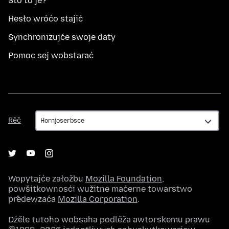
Što to je?
Hesło wróćo stajić
Synchronizujće swoje daty
Pomoc sej wobstarać
Rěč
Rěč
Wopytajće załožbu
Mozilla Foundation
,
powšitkownosći wužitne maćerne towarstwo
předewzaća
Mozilla Corporation
.
Dźěle tutoho wobsaha podlěža awtorskemu prawu