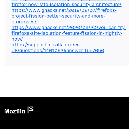
firefox-new-site-isolation-security-architecture/
https://www.ghacks.net/2019/02/07/firefoxs-
project-fission-better-security-and-more-
processes/
https://www.ghacks.net/2020/09/20/you-can-try-
firefoxs-site-isolation-feature-fission-in-nightly-
now/
https://support.mozilla.org/en-
US/questions/1401082#answer-1557050