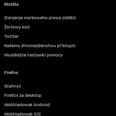
Mozilla
Zranjenje markoweho prawa zdźělić
Žórłowy kod
Twitter
Našemu zhromadźenstwu přistupić
Wuslědźće nastawki pomocy
Firefox
Sćahnyć
Firefox za desktop
Wobhladowak Android
Wobhladowak iOS