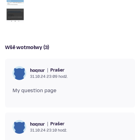
Wšě wotmołwy (3)
Prašer
hoqnur
31.10.24 23:09 hodź.
Prašer
hoqnur
31.10.24 23:10 hodź.