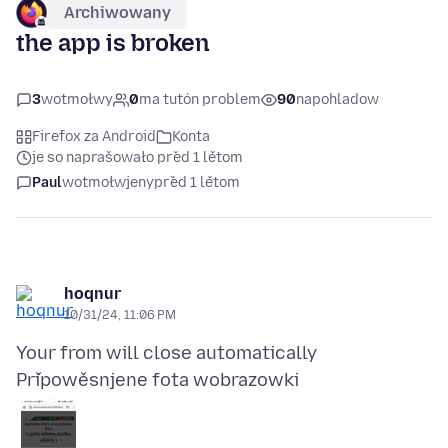
Archiwowany
the app is broken
3
wotmołwy
0
ma tutón problem
90
napohladow
Firefox za Android
Konta
je so naprašowało před 1 lětom
Paul
wotmołwjeny
před 1 lětom
hoqnur
10/31/24, 11:06 PM
Připowěsnjene fota wobrazowki