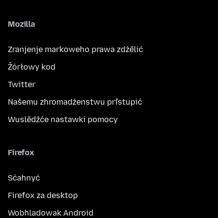
Mozilla
Zranjenje markoweho prawa zdźělić
Žórłowy kod
Twitter
Našemu zhromadźenstwu přistupić
Wuslědźće nastawki pomocy
Firefox
Sćahnyć
Firefox za desktop
Wobhladowak Android