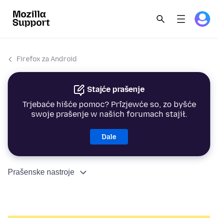
Firefox za Android
Stajće prašenje
Trjebaće hišće pomoc? Přizjewće so, zo byšće
swoje prašenje w našich forumach stajił.
Dale
Prašenske nastroje