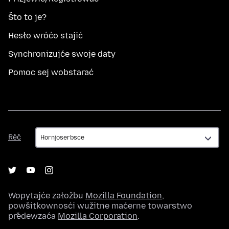
Što to je?
Hesło wróćo stajić
Synchronizujće swoje daty
Pomoc sej wobstarać
Rěč
Rěč
Wopytajće załožbu
Mozilla Foundation
,
powšitkownosći wužitne maćerne towarstwo
předewzaća
Mozilla Corporation
.