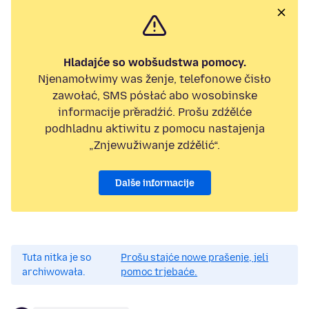
Hladajće so wobšudstwa pomocy.
Njenamołwimy was ženje, telefonowe čisło
zawołać, SMS pósłać abo wosobinske
informacije přeradźić. Prošu zdźělće
podhladnu aktiwitu z pomocu nastajenja
„Znjewužiwanje zdźělić“.
Dalše informacije
Tuta nitka je so
Prošu stajće nowe prašenje, jeli
archiwowała.
pomoc trjebaće.