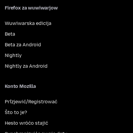
Firefox za wuwiwarjow
Wuwiwarska edicija
Beta
Beta za Android
Nightly
Nightly za Android
Konto Mozilla
Přizjewić/Registrować
Što to je?
Hesło wróćo stajić