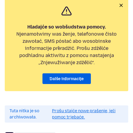
Hladajće so wobšudstwa pomocy.
Njenamołwimy was ženje, telefonowe čisło
zawołać, SMS pósłać abo wosobinske
informacije přeradźić. Prošu zdźělće
podhladnu aktiwitu z pomocu nastajenja
„Znjewužiwanje zdźělić“.
Dalše informacije
Tuta nitka je so
Prošu stajće nowe prašenje, jeli
archiwowała.
pomoc trjebaće.