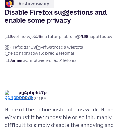
Archiwowany
Disable Firefox suggestions and
enable some privacy
2
wotmołwje
5
ma tutón problem
428
napohladow
Firefox za iOS
Priwatnosć a wěstota
je so naprašowało před 2 lětomaj
James
wotmołwjeny
před 2 lětomaj
pg4pbphb7p
7/25/24, 2:11 PM
None of the online instructions work. None.
Why must it be impossible or so inhumanly
difficult to simply disable the annoying and