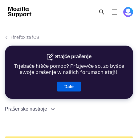
Firefox za iOS
Stajće prašenje
Trjebaće hišće pomoc? Přizjewće so, zo byšće
swoje prašenje w našich forumach stajił.
Dale
Prašenske nastroje