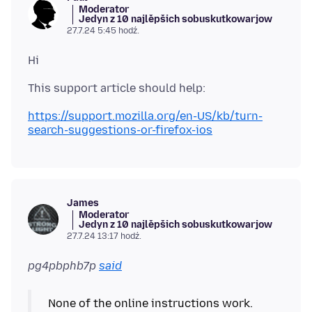
Moderator
Jedyn z 10 najlěpšich sobuskutkowarjow
27.7.24 5:45 hodź.
https://support.mozilla.org/en-US/kb/turn-
search-suggestions-or-firefox-ios
James
Moderator
Jedyn z 10 najlěpšich sobuskutkowarjow
27.7.24 13:17 hodź.
pg4pbphb7p
said
None of the online instructions work.