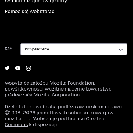
Synchronizujće swoje daty
Pomoc sej wobstarać
Rěč
Rěč
Wopytajće załožbu
Mozilla Foundation
,
powšitkownosći wužitne maćerne towarstwo
předewzaća
Mozilla Corporation
.
Dźěle tutoho wobsaha podlěža awtorskemu prawu
©1998–2026 jednotliwych sobuskutkowarjow
mozilla.org. Wobsah je pod
licencu Creative
Commons
k dispoziciji.