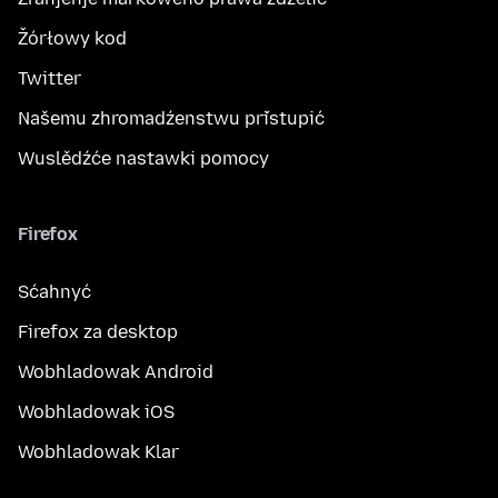
Žórłowy kod
Twitter
Našemu zhromadźenstwu přistupić
Wuslědźće nastawki pomocy
Firefox
Sćahnyć
Firefox za desktop
Wobhladowak Android
Wobhladowak iOS
Wobhladowak Klar