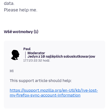
data.
Wšě wotmołwy (1)
Paul
Moderator
Jedyn z 10 najlěpšich sobuskutkowarjow
17.7.23 22:32 hodź.
https://support.mozilla.org/en-US/kb/ive-lost-
my-firefox-sync-account-information