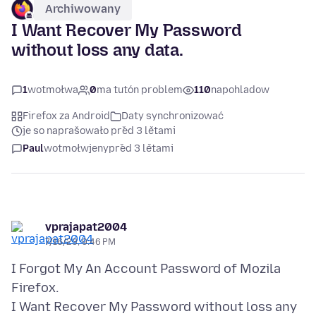
Archiwowany
I Want Recover My Password
without loss any data.
1
wotmołwa
0
ma tutón problem
110
napohladow
Firefox za Android
Daty synchronizować
je so naprašowało před 3 lětami
Paul
wotmołwjeny
před 3 lětami
vprajapat2004
7/16/23, 9:46 PM
I Forgot My An Account Password of Mozila
Firefox.
I Want Recover My Password without loss any