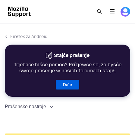
Firefox za Android
Stajće prašenje
Trjebaće hišće pomoc? Přizjewće so, zo byšće
swoje prašenje w našich forumach stajił.
Dale
Prašenske nastroje