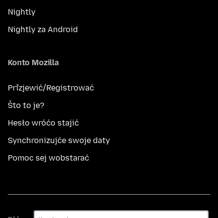
Nightly
Nightly za Android
Konto Mozilla
Přizjewić/Registrować
Što to je?
Hesło wróćo stajić
Synchronizujće swoje daty
Pomoc sej wobstarać
Rěč