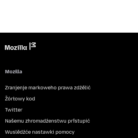
Mozilla
Zranjenje markoweho prawa zdźělić
Žórłowy kod
Twitter
Našemu zhromadźenstwu přistupić
Wuslědźće nastawki pomocy