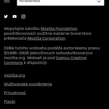
Rěč
Wopytajće załožbu
Mozilla Foundation
,
powšitkownosći wužitne maćerne towarstwo
předewzaća
Mozilla Corporation
.
Dźěle tutoho wobsaha podlěža awtorskemu prawu
©1998–2026 jednotliwych sobuskutkowarjow
mozilla.org. Wobsah je pod
licencu Creative
Commons
k dispoziciji.
mozilla.org
Wužiwanske wuměnjenja
Priwatnosć
Placki