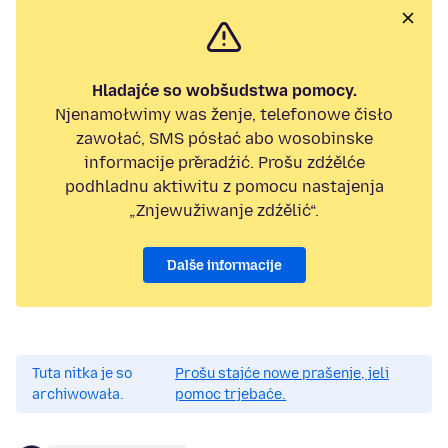
Hladajće so wobšudstwa pomocy.
Njenamołwimy was ženje, telefonowe čisło
zawołać, SMS pósłać abo wosobinske
informacije přeradźić. Prošu zdźělće
podhladnu aktiwitu z pomocu nastajenja
„Znjewužiwanje zdźělić“.
Dalše informacije
Tuta nitka je so
Prošu stajće nowe prašenje, jeli
archiwowała.
pomoc trjebaće.