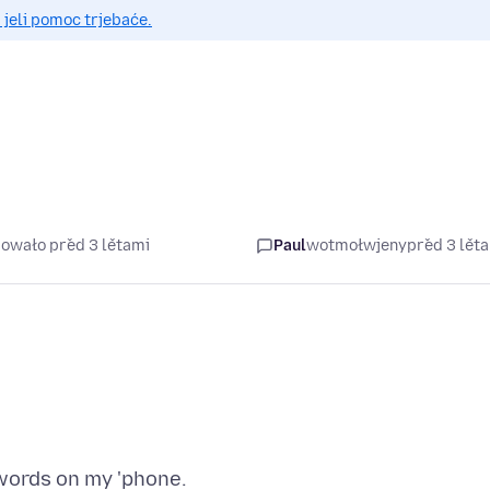
 jeli pomoc trjebaće.
šowało před 3 lětami
Paul
wotmołwjeny
před 3 lět
words on my 'phone.