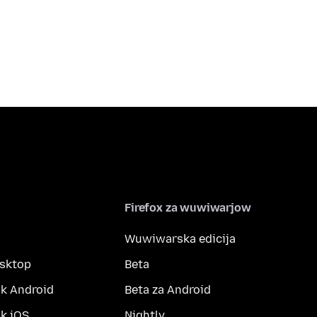
Firefox za wuwiwarjow
Wuwiwarska edicija
esktop
Beta
k Android
Beta za Android
k iOS
Nightly