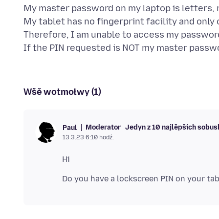
My master password on my laptop is letters,
My tablet has no fingerprint facility and only
Therefore, I am unable to access my password
Wšě wotmołwy (1)
Moderator
Jedyn z 10 najlěpšich sobu
Paul
13.3.23 6:10 hodź.