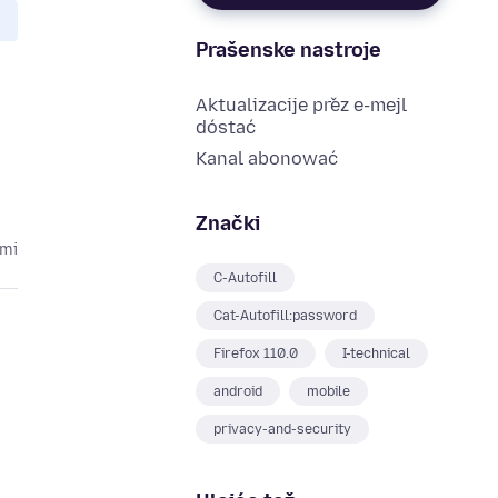
Prašenske nastroje
Aktualizacije přez e-mejl
dóstać
Kanal abonować
Znački
ami
C-Autofill
Cat-Autofill:password
Firefox 110.0
I-technical
android
mobile
privacy-and-security