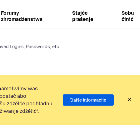
Forumy
Stajće
Sobu
zhromadźenstwa
prašenje
činić
aved Logins, Passwords, etc
namołwimy was
 pósłać abo
Dalše informacije
ošu zdźělće podhladnu
iwanje zdźělić“.