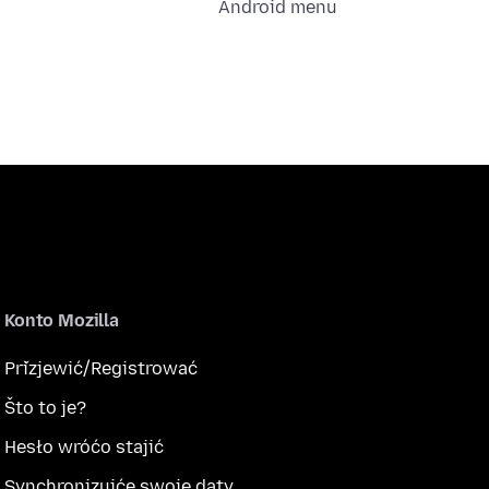
Android menu
Konto Mozilla
Přizjewić/Registrować
Što to je?
Hesło wróćo stajić
Synchronizujće swoje daty