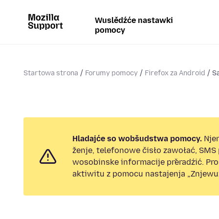
Wuslědźće nastawki
pomocy
Startowa strona
Forumy pomocy
Firefox za Android
S
Hladajće so wobšudstwa pomocy.
Nje
ženje, telefonowe čisło zawołać, SMS
wosobinske informacije přeradźić. Pr
aktiwitu z pomocu nastajenja „Znjewuž