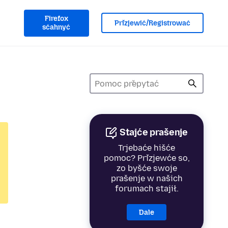
Firefox
Přizjewić/Registrować
sćahnyć
Stajće prašenje
Trjebaće hišće
pomoc? Přizjewće so,
zo byšće swoje
prašenje w našich
forumach stajił.
Dale