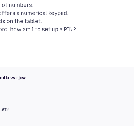
 not numbers.
 offers a numerical keypad.
s on the tablet.
skutkowarjow