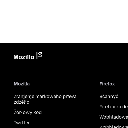
Mozilla
Firefox
Zranjenje markoweho prawa
Sćahnyć
zdźělić
Firefox za d
Žórłowy kod
Wobhladowa
Twitter
Wobhladowa