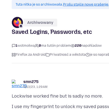
Tuta nitka je so archiwowała.
Prošu stajće nowe prašenje,
Archiwowany
Saved Logins, Passwords, etc
1
wotmołwa
0
ma tutón problem
220
napohladow
Firefox za Android
Priwatnosć a wěstota
je so napra
smn275
3/13/23, 1:29 AM
I use my fingerprint to unlock my saved pass