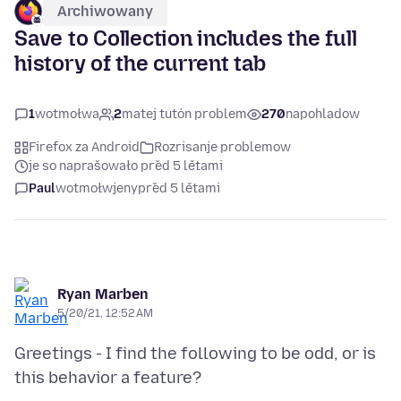
Archiwowany
Save to Collection includes the full
history of the current tab
1
wotmołwa
2
matej tutón problem
270
napohladow
Firefox za Android
Rozrisanje problemow
je so naprašowało před 5 lětami
Paul
wotmołwjeny
před 5 lětami
Ryan Marben
5/20/21, 12:52 AM
Greetings - I find the following to be odd, or is