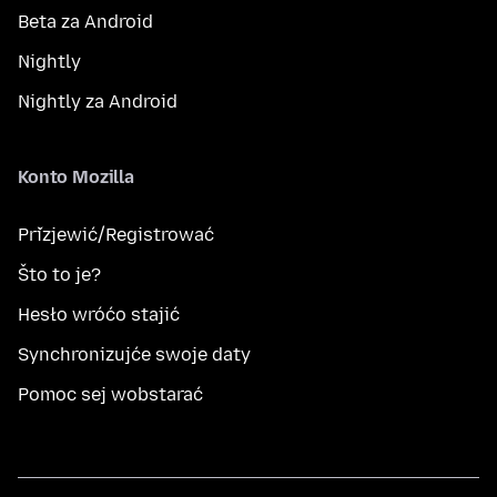
Beta za Android
Nightly
Nightly za Android
Konto Mozilla
Přizjewić/Registrować
Što to je?
Hesło wróćo stajić
Synchronizujće swoje daty
Pomoc sej wobstarać