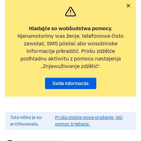
Hladajće so wobšudstwa pomocy.
Njenamołwimy was ženje, telefonowe čisło
zawołać, SMS pósłać abo wosobinske
informacije přeradźić. Prošu zdźělće
podhladnu aktiwitu z pomocu nastajenja
„Znjewužiwanje zdźělić“.
Dalše informacije
Tuta nitka je so
Prošu stajće nowe prašenje, jeli
archiwowała.
pomoc trjebaće.