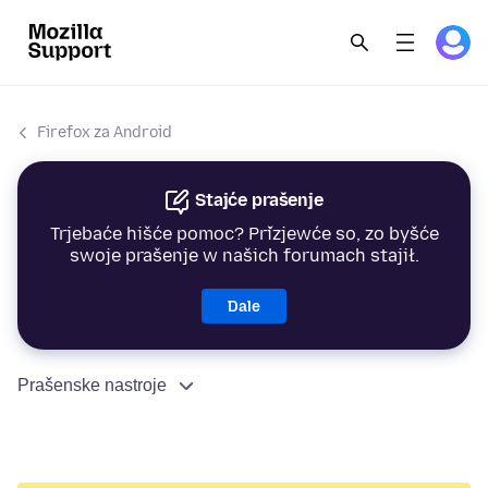
Firefox za Android
Stajće prašenje
Trjebaće hišće pomoc? Přizjewće so, zo byšće
swoje prašenje w našich forumach stajił.
Dale
Prašenske nastroje