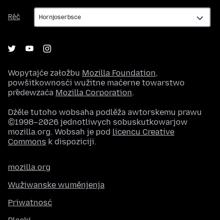
Rěč
Rěč
Wopytajće załožbu
Mozilla Foundation
,
powšitkownosći wužitne maćerne towarstwo
předewzaća
Mozilla Corporation
.
Dźěle tutoho wobsaha podlěža awtorskemu prawu
©1998–2026 jednotliwych sobuskutkowarjow
mozilla.org. Wobsah je pod
licencu Creative
Commons
k dispoziciji.
mozilla.org
Wužiwanske wuměnjenja
Priwatnosć