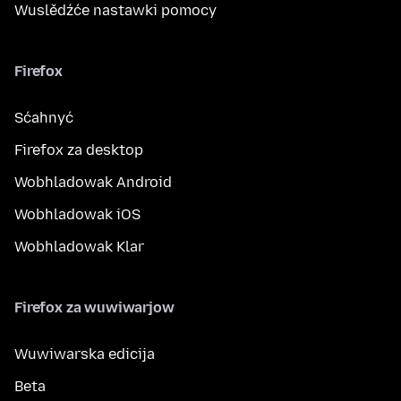
Wuslědźće nastawki pomocy
Firefox
Sćahnyć
Firefox za desktop
Wobhladowak Android
Wobhladowak iOS
Wobhladowak Klar
Firefox za wuwiwarjow
Wuwiwarska edicija
Beta