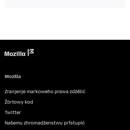
Mozilla
Zranjenje markoweho prawa zdźělić
Žórłowy kod
Twitter
Našemu zhromadźenstwu přistupić