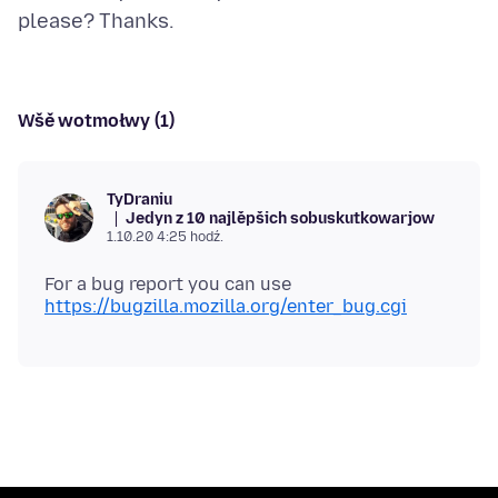
Wšě wotmołwy (1)
TyDraniu
Jedyn z 10 najlěpšich sobuskutkowarjow
1.10.20 4:25 hodź.
For a bug report you can use
https://bugzilla.mozilla.org/enter_bug.cgi