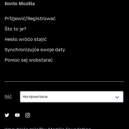
Konto Mozilla
Přizjewić/Registrować
Što to je?
Hesło wróćo stajić
Synchronizujće swoje daty
Pomoc sej wobstarać
Rěč
Rěč