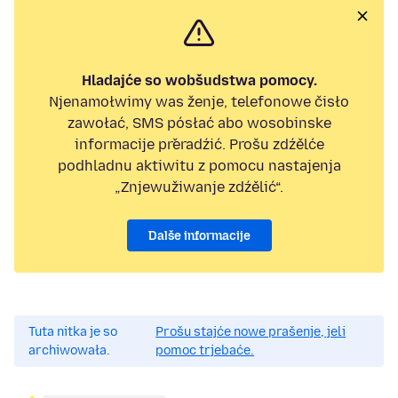
Hladajće so wobšudstwa pomocy.
Njenamołwimy was ženje, telefonowe čisło
zawołać, SMS pósłać abo wosobinske
informacije přeradźić. Prošu zdźělće
podhladnu aktiwitu z pomocu nastajenja
„Znjewužiwanje zdźělić“.
Dalše informacije
Tuta nitka je so
Prošu stajće nowe prašenje, jeli
archiwowała.
pomoc trjebaće.