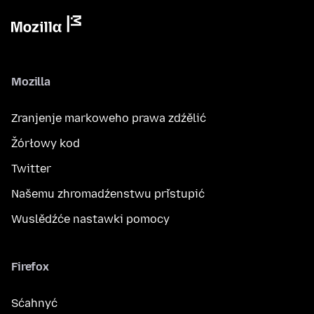
Mozilla
Zranjenje markoweho prawa zdźělić
Žórłowy kod
Twitter
Našemu zhromadźenstwu přistupić
Wuslědźće nastawki pomocy
Firefox
Sćahnyć