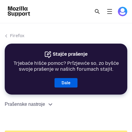
Firefox
Stajće prašenje
Trjebaće hišće pomoc? Přizjewće so, zo byšće
swoje prašenje w našich forumach stajił.
Dale
Prašenske nastroje