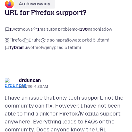
Archiwowany
URL for Firefox support?
1
wotmołwa
1
ma tutón problem
130
napohladow
Firefox
Druhe
je so naprašowało před 5 lětami
TyDraniu
wotmołwjeny
před 5 lětami
drduncan
10/1/20, 4:23 AM
I have an issue that only tech support, not the
community can fix. However, I have not been
able to find a link for Firefox/Mozilla support
anywhere. Everything leads to FAQs or the
community. Does anyone know the URL