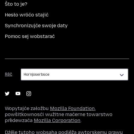
Što to je?
Hesło wróćo stajić
Synchronizujće swoje daty
Pomoc sej wobstarać
Rěč
Rěč
Wopytajće załožbu
Mozilla Foundation
,
powšitkownosći wužitne maćerne towarstwo
předewzaća
Mozilla Corporation
.
Dźěle tutoho wobsaha podlěža awtorskemu prawu