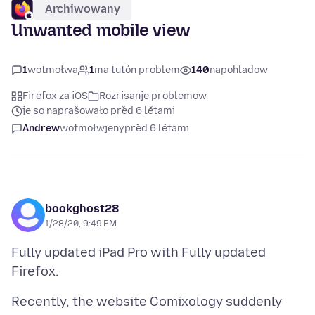
Archiwowany
Unwanted mobile view
1
wotmołwa
1
ma tutón problem
140
napohladow
Firefox za iOS
Rozrisanje problemow
je so naprašowało před 6 lětami
Andrew
wotmołwjeny
před 6 lětami
bookghost28
1/28/20, 9:49 PM
Fully updated iPad Pro with Fully updated
Recently, the website Comixology suddenly