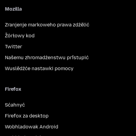
Mozilla
Zranjenje markoweho prawa zdźělić
Žórłowy kod
Twitter
Našemu zhromadźenstwu přistupić
Wuslědźće nastawki pomocy
Firefox
Sćahnyć
Firefox za desktop
Wobhladowak Android