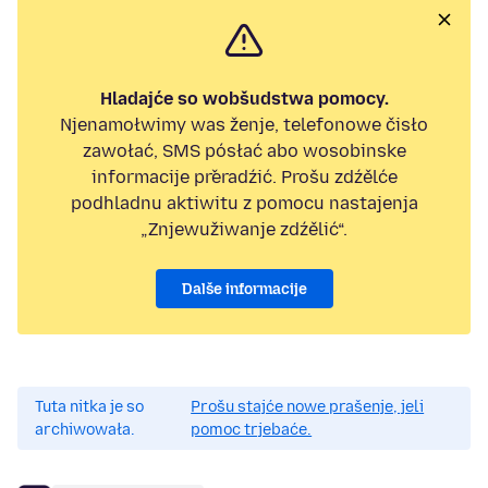
Hladajće so wobšudstwa pomocy.
Njenamołwimy was ženje, telefonowe čisło
zawołać, SMS pósłać abo wosobinske
informacije přeradźić. Prošu zdźělće
podhladnu aktiwitu z pomocu nastajenja
„Znjewužiwanje zdźělić“.
Dalše informacije
Tuta nitka je so
Prošu stajće nowe prašenje, jeli
archiwowała.
pomoc trjebaće.