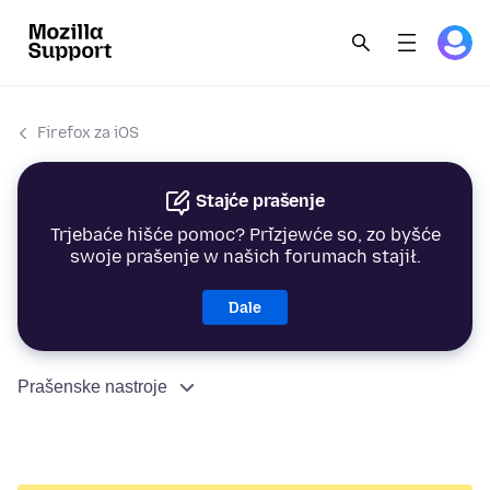
Firefox za iOS
Stajće prašenje
Trjebaće hišće pomoc? Přizjewće so, zo byšće
swoje prašenje w našich forumach stajił.
Dale
Prašenske nastroje