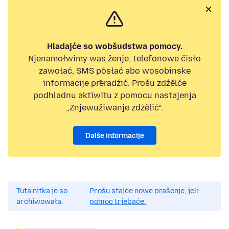
Hladajće so wobšudstwa pomocy.
Njenamołwimy was ženje, telefonowe čisło
zawołać, SMS pósłać abo wosobinske
informacije přeradźić. Prošu zdźělće
podhladnu aktiwitu z pomocu nastajenja
„Znjewužiwanje zdźělić“.
Dalše informacije
Tuta nitka je so
Prošu stajće nowe prašenje, jeli
archiwowała.
pomoc trjebaće.