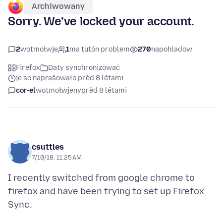
Archiwowany
Sorry. We’ve locked your account.
2
wotmołwje
1
ma tutón problem
270
napohladow
Firefox
Daty synchronizować
je so naprašowało před 8 lětami
cor-el
wotmołwjeny
před 8 lětami
csuttles
7/10/18, 11:25 AM
I recently switched from google chrome to
firefox and have been trying to set up Firefox