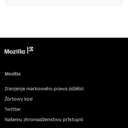
Mozilla
Zranjenje markoweho prawa zdźělić
Žórłowy kod
Twitter
Našemu zhromadźenstwu přistupić