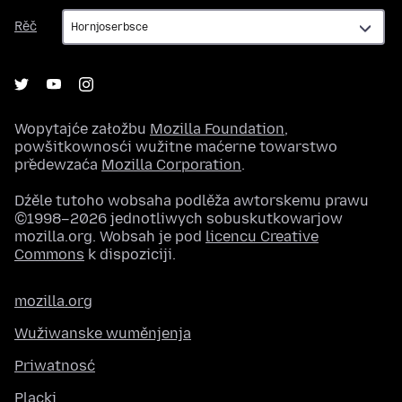
Rěč
Rěč
Wopytajće załožbu
Mozilla Foundation
,
powšitkownosći wužitne maćerne towarstwo
předewzaća
Mozilla Corporation
.
Dźěle tutoho wobsaha podlěža awtorskemu prawu
©1998–2026 jednotliwych sobuskutkowarjow
mozilla.org. Wobsah je pod
licencu Creative
Commons
k dispoziciji.
mozilla.org
Wužiwanske wuměnjenja
Priwatnosć
Placki