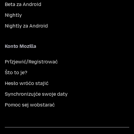
Beta za Android
Nightly
Nightly za Android
Konto Mozilla
Přizjewić/Registrować
Što to je?
Hesło wróćo stajić
Synchronizujće swoje daty
Pomoc sej wobstarać