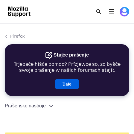
Firefox
Stajće prašenje
Trjebaće hišće pomoc? Přizjewće so, zo byšće
swoje prašenje w našich forumach stajił.
Dale
Prašenske nastroje