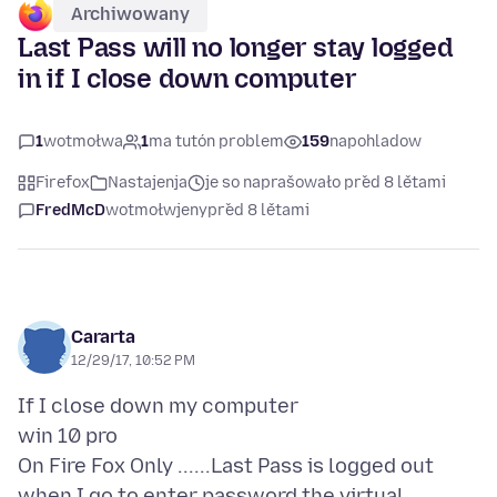
Archiwowany
Last Pass will no longer stay logged
in if I close down computer
1
wotmołwa
1
ma tutón problem
159
napohladow
Firefox
Nastajenja
je so naprašowało před 8 lětami
FredMcD
wotmołwjeny
před 8 lětami
Cararta
12/29/17, 10:52 PM
If I close down my computer
win 10 pro
On Fire Fox Only ......Last Pass is logged out
when I go to enter password the virtual