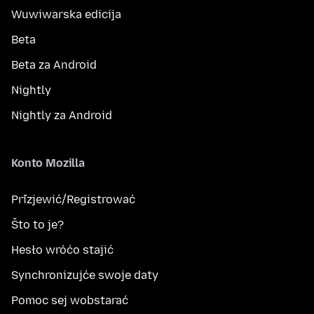
Wuwiwarska edicija
Beta
Beta za Android
Nightly
Nightly za Android
Konto Mozilla
Přizjewić/Registrować
Što to je?
Hesło wróćo stajić
Synchronizujće swoje daty
Pomoc sej wobstarać