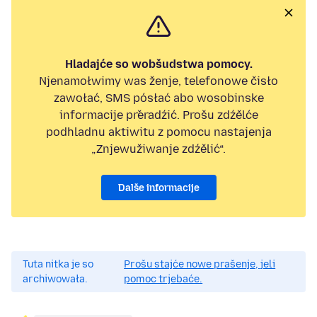
Hladajće so wobšudstwa pomocy.
Njenamołwimy was ženje, telefonowe čisło
zawołać, SMS pósłać abo wosobinske
informacije přeradźić. Prošu zdźělće
podhladnu aktiwitu z pomocu nastajenja
„Znjewužiwanje zdźělić“.
Dalše informacije
Tuta nitka je so
Prošu stajće nowe prašenje, jeli
archiwowała.
pomoc trjebaće.