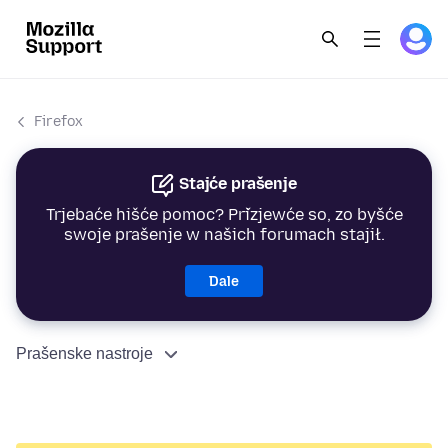
Firefox
Stajće prašenje
Trjebaće hišće pomoc? Přizjewće so, zo byšće
swoje prašenje w našich forumach stajił.
Dale
Prašenske nastroje