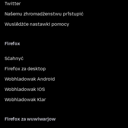
Twitter
Našemu zhromadźenstwu přistupić
Wuslědźće nastawki pomocy
Firefox
Sćahnyć
Firefox za desktop
Wobhladowak Android
Wobhladowak iOS
Wobhladowak Klar
Firefox za wuwiwarjow