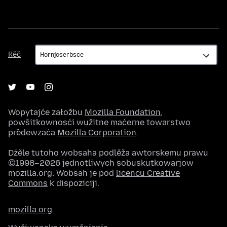
Rěč
Rěč
Wopytajće załožbu
Mozilla Foundation
,
powšitkownosći wužitne maćerne towarstwo
předewzaća
Mozilla Corporation
.
Dźěle tutoho wobsaha podlěža awtorskemu prawu
©1998–2026 jednotliwych sobuskutkowarjow
mozilla.org. Wobsah je pod
licencu Creative
Commons
k dispoziciji.
mozilla.org