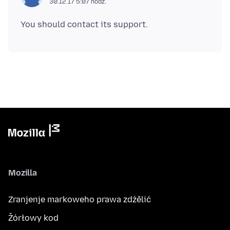
30.12.17 5:07 hodź.
Mozilla
Zranjenje markoweho prawa zdźělić
Žórłowy kod