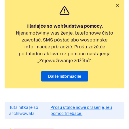
Hladajće so wobšudstwa pomocy.
Njenamołwimy was ženje, telefonowe čisło
zawołać, SMS pósłać abo wosobinske
informacije přeradźić. Prošu zdźělće
podhladnu aktiwitu z pomocu nastajenja
„Znjewužiwanje zdźělić“.
Dalše informacije
Tuta nitka je so
Prošu stajće nowe prašenje, jeli
archiwowała.
pomoc trjebaće.