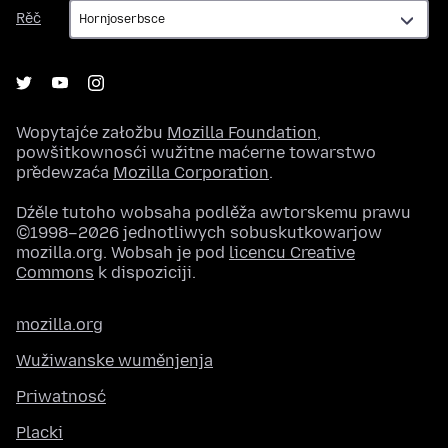
Rěč
Rěč
Wopytajće załožbu
Mozilla Foundation
,
powšitkownosći wužitne maćerne towarstwo
předewzaća
Mozilla Corporation
.
Dźěle tutoho wobsaha podlěža awtorskemu prawu
©1998–2026 jednotliwych sobuskutkowarjow
mozilla.org. Wobsah je pod
licencu Creative
Commons
k dispoziciji.
mozilla.org
Wužiwanske wuměnjenja
Priwatnosć
Placki