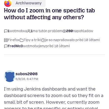
Archiwowany
How do I zoom in one specific tab
without affecting any others?
1
wotmołwa
1
ma tutón problem
280
napohladow
Firefox
Tipy a triki
je so naprašowało před 10 lětami
FredMcD
wotmołwjeny
před 10 lětami
subos2008
6/8/16, 6:47 PM
I'm using Jenkins dashboards and want the
dashboard screens to zoom out so they fit on a
small bit of screen. However, currently zoom