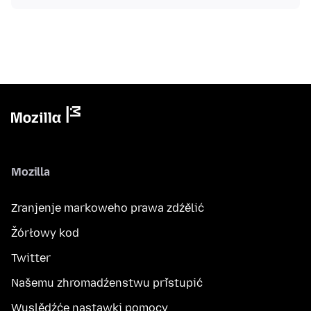
Mozilla
Zranjenje markoweho prawa zdźělić
Žórłowy kod
Twitter
Našemu zhromadźenstwu přistupić
Wuslědźće nastawki pomocy