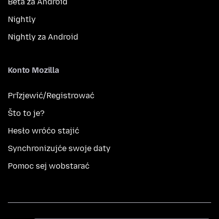
Beta za Android
Nightly
Nightly za Android
Konto Mozilla
Přizjewić/Registrować
Što to je?
Hesło wróćo stajić
Synchronizujće swoje daty
Pomoc sej wobstarać