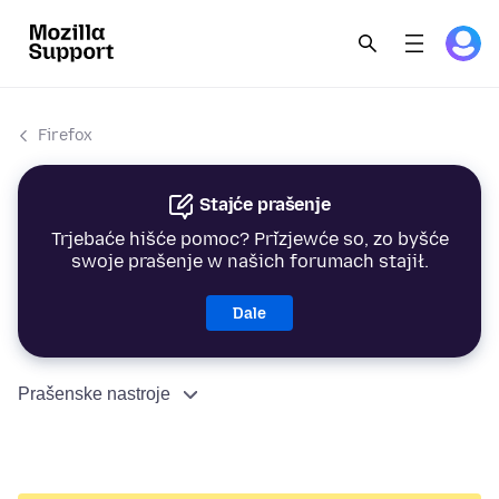
Firefox
Stajće prašenje
Trjebaće hišće pomoc? Přizjewće so, zo byšće
swoje prašenje w našich forumach stajił.
Dale
Prašenske nastroje