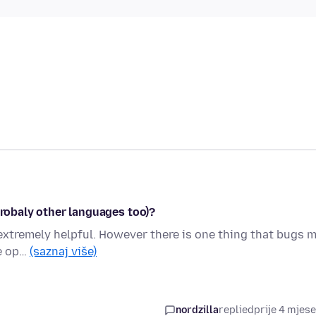
probaly other languages too)?
 is extremely helpful. However there is one thing that bugs m
ge op…
(saznaj više)
nordzilla
replied
prije 4 mjes