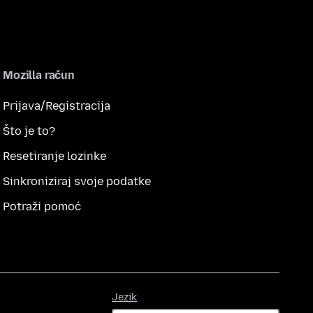
Mozilla račun
Prijava/Registracija
Što je to?
Resetiranje lozinke
Sinkroniziraj svoje podatke
Potraži pomoć
Jezik
Jezik