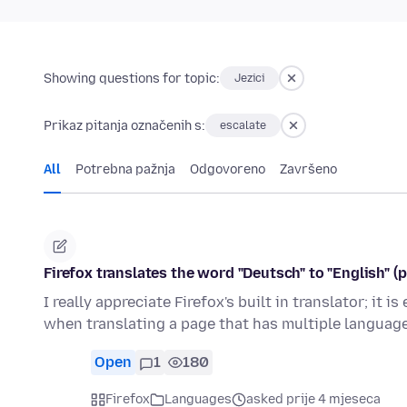
Showing questions for topic:
Jezici
Prikaz pitanja označenih s:
escalate
All
Potrebna pažnja
Odgovoreno
Završeno
Firefox translates the word "Deutsch" to "English" (
I really appreciate Firefox's built in translator; it
when translating a page that has multiple langua
Open
1
180
Firefox
Languages
asked prije 4 mjeseca