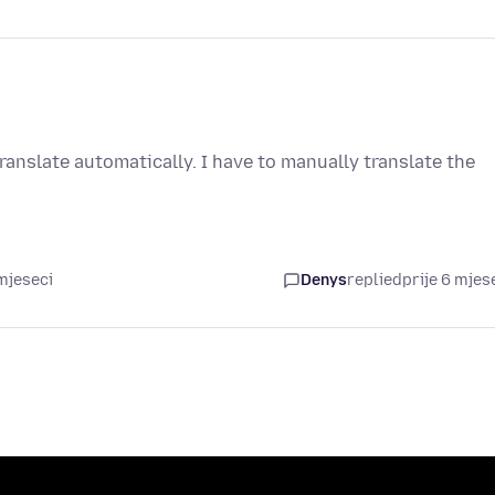
translate automatically. I have to manually translate the
mjeseci
Denys
replied
prije 6 mjes