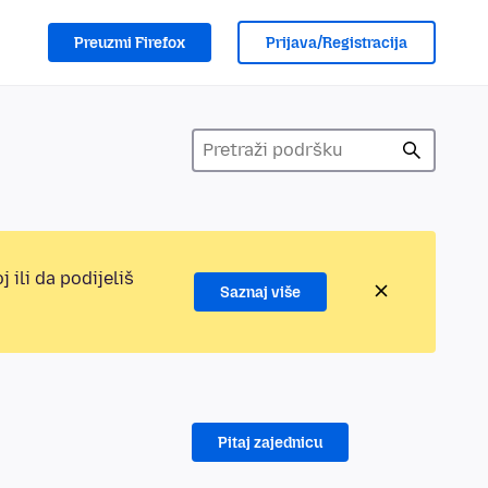
Preuzmi Firefox
Prijava/Registracija
 ili da podijeliš
Saznaj više
Pitaj zajednicu