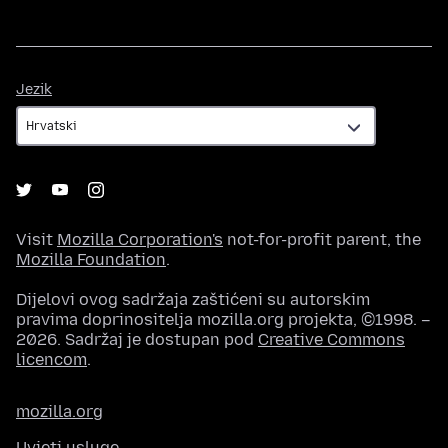
Jezik
Jezik
Visit
Mozilla Corporation's
not-for-profit parent, the
Mozilla Foundation
.
Dijelovi ovog sadržaja zaštićeni su autorskim
pravima doprinositelja mozilla.org projekta, ©1998. –
2026. Sadržaj je dostupan pod
Creative Commons
licencom
.
mozilla.org
Uvjeti usluge