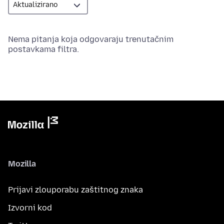
Nema pitanja koja odgovaraju trenutačnim
postavkama filtra.
Mozilla
Prijavi zlouporabu zaštitnog znaka
Izvorni kod