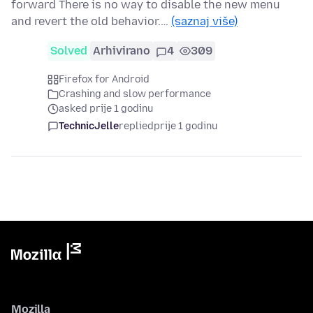
forward There is no way to disable the new menu
and revert the old behavior.…
(saznaj više)
Solved
Arhivirano
4
309
Firefox for Android
Crashing and slow performance
asked prije 1 godinu
TechnicJelle
replied
prije 1 godinu
Mozilla