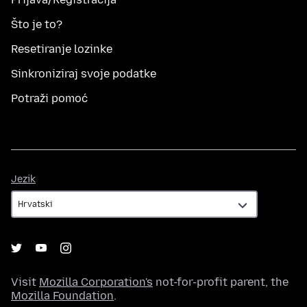
Što je to?
Resetiranje lozinke
Sinkroniziraj svoje podatke
Potraži pomoć
Jezik
Jezik
Visit
Mozilla Corporation's
not-for-profit parent, the
Mozilla Foundation
.