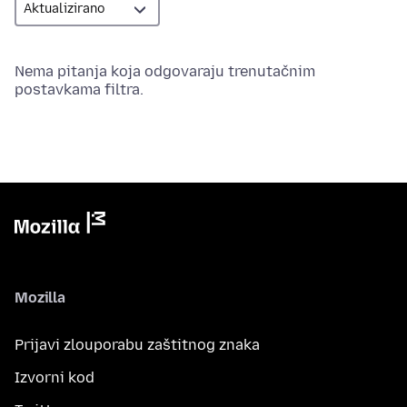
Nema pitanja koja odgovaraju trenutačnim
postavkama filtra.
Mozilla
Prijavi zlouporabu zaštitnog znaka
Izvorni kod