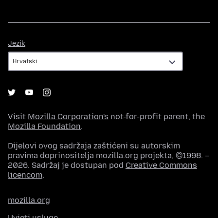
Jezik
Jezik
Visit
Mozilla Corporation's
not-for-profit parent, the
Mozilla Foundation
.
Dijelovi ovog sadržaja zaštićeni su autorskim
pravima doprinositelja mozilla.org projekta, ©1998. –
2026. Sadržaj je dostupan pod
Creative Commons
licencom
.
mozilla.org
Uvjeti usluge