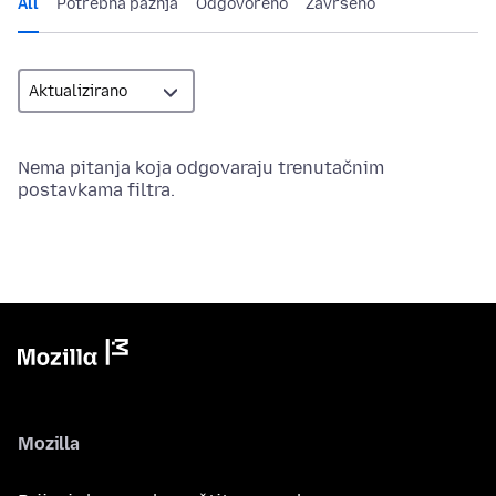
All
Potrebna pažnja
Odgovoreno
Završeno
Nema pitanja koja odgovaraju trenutačnim
postavkama filtra.
Mozilla