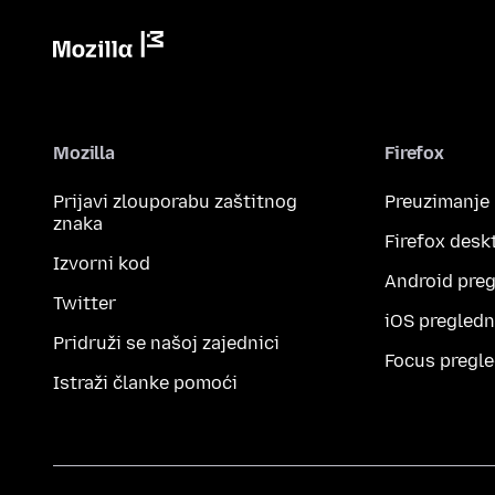
Mozilla
Firefox
Prijavi zlouporabu zaštitnog
Preuzimanje
znaka
Firefox desk
Izvorni kod
Android preg
Twitter
iOS pregledn
Pridruži se našoj zajednici
Focus pregle
Istraži članke pomoći