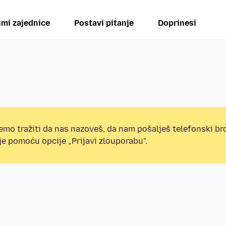
mi zajednice
Postavi pitanje
Doprinesi
mo tražiti da nas nazoveš, da nam pošalješ telefonski broj
e pomoću opcije „Prijavi zlouporabu”.