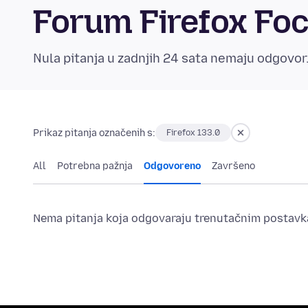
Forum Firefox Foc
Nula pitanja u zadnjih 24 sata nemaju odgovor
Prikaz pitanja označenih s:
Firefox 133.0
All
Potrebna pažnja
Odgovoreno
Završeno
Nema pitanja koja odgovaraju trenutačnim postavka