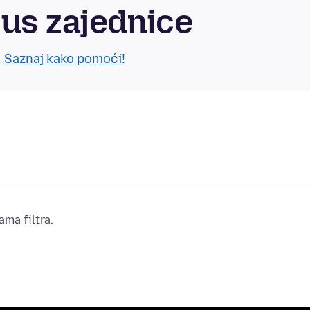
us zajednice
.
Saznaj kako pomoći!
ma filtra.