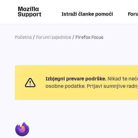
Istraži članke pomoći
Foru
Početna
Forumi zajednice
Firefox Focus
Izbjegni prevare podrške.
Nikad te neće
osobne podatke. Prijavi sumnjive radnj