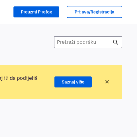
Preuzmi Firefox
Prijava/Registracija
 ili da podijeliš
Saznaj više