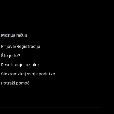
Mozilla račun
Prijava/Registracija
Što je to?
Resetiranje lozinke
Sinkroniziraj svoje podatke
Potraži pomoć