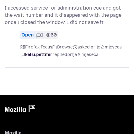
I accessed service for administration cue and got
the wait number and it disappeared with the page
once I closed the window, I did not save it
Open
1
60
Firefox Focus
Browse
asked prije 2 mjeseca
kelsi.pettifer
replied
prije 2 mjeseca
Mozilla