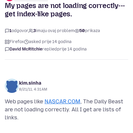
My pages are not loading correctly---
get index-like pages.
1
odgovor
3
imaju ovaj problem
50
prikaza
Firefox
asked prije 14 godina
David McRitchie
replied
prije 14 godina
kim.sinha
8/21/11, 4:31 AM
Web pages like
NASCAR.COM
, The Daily Beast
are not loading correctly. All I get are lists of