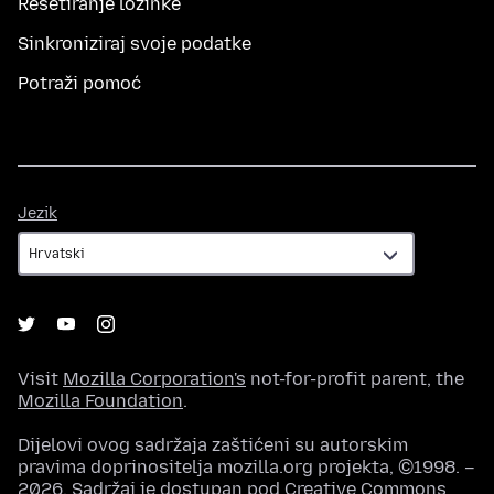
Resetiranje lozinke
Sinkroniziraj svoje podatke
Potraži pomoć
Jezik
Jezik
Visit
Mozilla Corporation's
not-for-profit parent, the
Mozilla Foundation
.
Dijelovi ovog sadržaja zaštićeni su autorskim
pravima doprinositelja mozilla.org projekta, ©1998. –
2026. Sadržaj je dostupan pod
Creative Commons