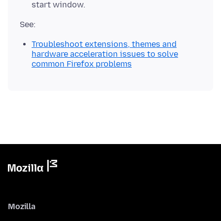
start window.
Troubleshoot extensions, themes and
hardware acceleration issues to solve
common Firefox problems
Mozilla