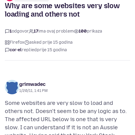
Why are some websites very slow
loading and others not
1
odgovor
17
ima ovaj problem
100
prikaza
Firefox
asked prije 15 godina
cor-el
replied
prije 15 godina
grimwadec
1/20/11, 1:41 PM
Some websites are very slow to load and
others not. Doesn't seem to be any logic as to.
The affected URL below is one that is very
slow. I can understand if it is not an Aussie