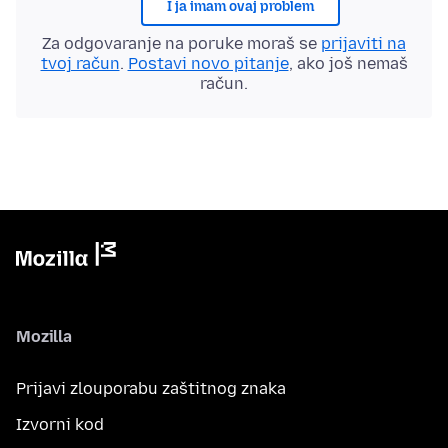
I ja imam ovaj problem
Za odgovaranje na poruke moraš se
prijaviti na
tvoj račun
.
Postavi novo pitanje
, ako još nemaš
račun.
Mozilla
Prijavi zlouporabu zaštitnog znaka
Izvorni kod