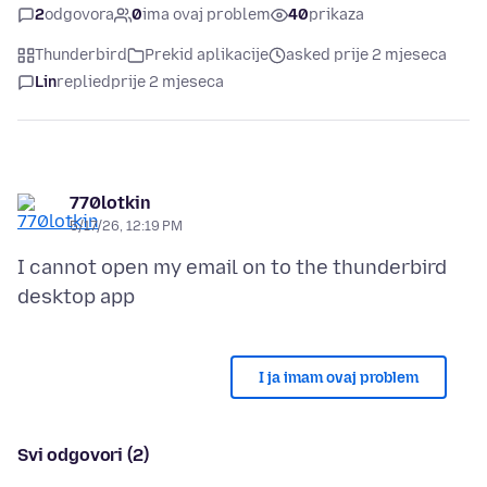
2
odgovora
0
ima ovaj problem
40
prikaza
Thunderbird
Prekid aplikacije
asked prije 2 mjeseca
Lin
replied
prije 2 mjeseca
770lotkin
5/17/26, 12:19 PM
I cannot open my email on to the thunderbird
I ja imam ovaj problem
Svi odgovori (2)